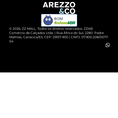
Devolução do Produto
ZZ MALL é confiável
Compre pelo WhatsApp
ZZPay
BOM
Cartão Presente
©
2026
, ZZ MALL. Todos os direitos reservados.
ZZAB
Comércio de Calçados Ltda. | Rua África do Sul, 2280. Padre
Mathias, Cariacica/ES. CEP: 29157-900 | CNPJ: 07.900.208/0077-
Vendas Corporativas
04