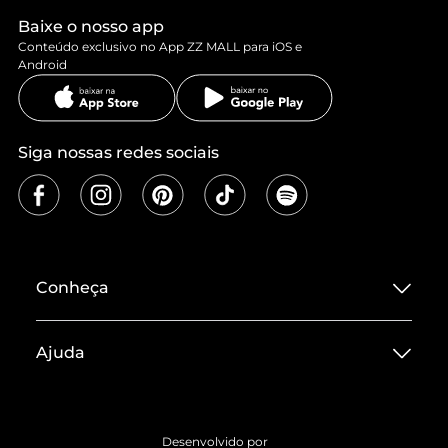
Baixe o nosso app
Conteúdo exclusivo no App ZZ MALL para iOS e
Android
Siga nossas redes sociais
Conheça
Sobre ZZ MALL
Ajuda
Termos de Uso
Central de Atendimento
Políticas de Privacidade
Entrega
ZZ Influ
Desenvolvido por