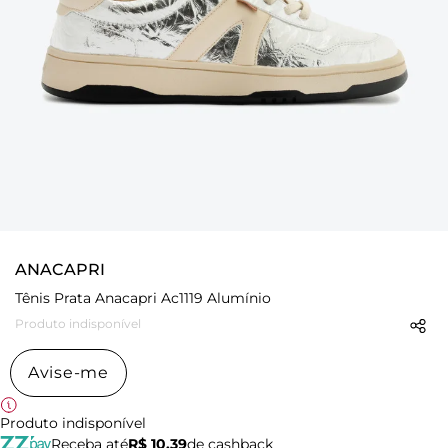
ANACAPRI
Tênis Prata Anacapri Ac1119 Alumínio
Produto indisponível
Avise-me
Produto indisponível
Receba até
R$ 10,39
de cashback