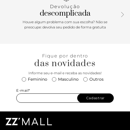
com efeito metalizado apresenta design de costura
Devolução
pesponto nas laterais e contornos, com recorte em peça
descomplicada
em napa bege aplicada na parte traseira. De amarrar por
atacadores, possui parte interna forrada. Com aplicação de
Houve algum problema com sua escolha? Não se
peça recortada com design em “A” em napa bege e tag
preocupe: devolva seu pedido de forma gratuita
lateral marrom Anacapri. Porque Apostar: Um tênis para
chamar seu. Com referência ao número da localização da
Estação Anacapri, na Oscar Freire, em São Paulo, o tênis
feminino ganha vida para a temporada de verão Anacapri.
Fique por dentro
Com nova construção de solado imponente e design de
das novidades
recortes no cabedal, o modelo garante estabilidade no
calce e vai protagonizar as suas produções. Para o mood
Informe seu e-mail e receba as novidades!
descomplicado, comfy e fresh, combine esse modelinho
Feminino
Masculino
Outros
desejo com peças leves e curta todos os dias de verão! <3
E-mail*
Cadastrar