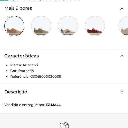
Mais
9
cores
Características
Marca:
Anacapri
Cor
:
Prateado
Referência:
C3065000020009
Descrição
Essa é a nossa versão verão, um convite para explorar,
Vendido e entregue por
ZZ MALL
descobrir e viver intensamente cada momento,
lançamento Verão 2025. Tênis AC1119 alumínio prata. Com
construção de novo solado: baixo, emborrachado e
tratorado preto, o modelo com cabedal em alumínio prata