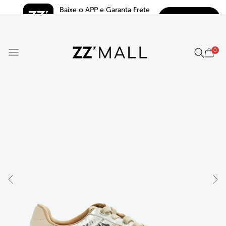
Baixe o APP e Garanta Frete 
BAIXAR
Grátis*
5.0
0