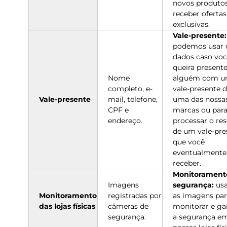
novos produtos
receber ofertas
exclusivas.
Vale-presente:
podemos usar 
dados caso vo
queira present
Nome
alguém com 
completo, e-
vale-presente 
Vale-presente
mail, telefone,
uma das nossa
CPF e
marcas ou par
endereço.
processar o re
de um vale-pre
que você
eventualmente
receber.
Monitorament
Imagens
segurança:
us
Monitoramento
registradas por
as imagens par
das lojas físicas
câmeras de
monitorar e ga
segurança.
a segurança e