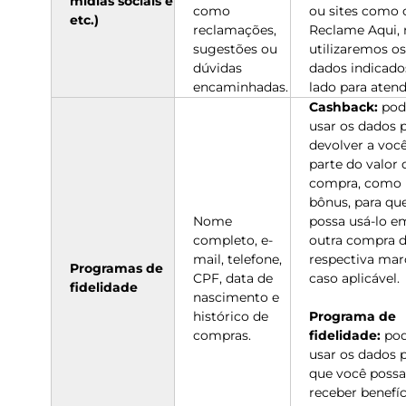
mídias sociais e
como
ou sites como 
etc.)
reclamações,
Reclame Aqui, 
sugestões ou
utilizaremos os
dúvidas
dados indicado
encaminhadas.
lado para atend
Cashback:
pod
usar os dados 
devolver a voc
parte do valor 
compra, como
bônus, para qu
Nome
possa usá-lo e
completo, e-
outra compra 
mail, telefone,
respectiva mar
Programas de
CPF, data de
caso aplicável.
fidelidade
nascimento e
histórico de
Programa de
compras.
fidelidade:
po
usar os dados 
que você possa
receber benefíc