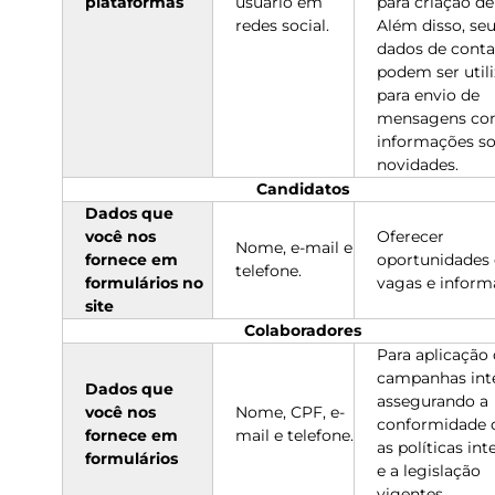
plataformas
usuário em
para criação de 
redes social.
Além disso, se
dados de conta
podem ser util
para envio de
mensagens c
informações s
novidades.
Candidatos
Dados que
você nos
Oferecer
Nome, e-mail e
fornece em
oportunidades
telefone.
formulários no
vagas e inform
site
Colaboradores
Para aplicação
campanhas int
Dados que
assegurando a
você nos
Nome, CPF, e-
conformidade
fornece em
mail e telefone.
as políticas int
formulários
e a legislação
vigente
s.