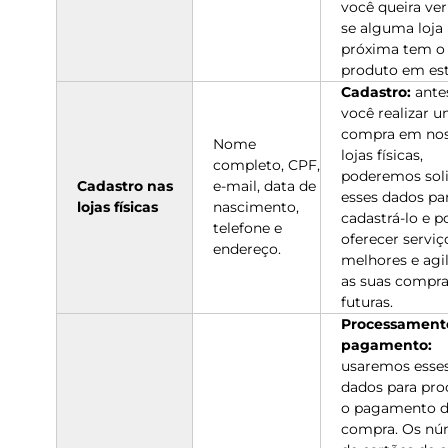
você queira ver
se alguma loja
próxima tem o
produto em es
Cadastro:
ante
você realizar 
compra em no
Nome
lojas físicas,
completo, CPF,
poderemos soli
Cadastro nas
e-mail, data de
esses dados pa
lojas físicas
nascimento,
cadastrá-lo e p
telefone e
oferecer serviç
endereço.
melhores e agil
as suas compr
futuras.
Processament
pagamento:
usaremos esse
dados para pro
o pagamento d
compra. Os nú