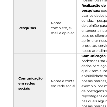
nossas lojas fís
Realização de
pesquisas:
po
usar os dados 
conduzir pesqu
Nome
de opinião para
Pesquisas
completo, e-
entender a nos
mail e opinião.
base de cliente
aprimorar noss
produtos, servi
nosso atendim
Comunicação:
podemos usar 
dados para açõ
que visem aum
a visibilidade d
Comunicação
Nome e conta
nossas marcas,
em redes
em rede social.
exemplo, por 
sociais
de postagens 
repostagens de
nas quais algu
nossas marcas