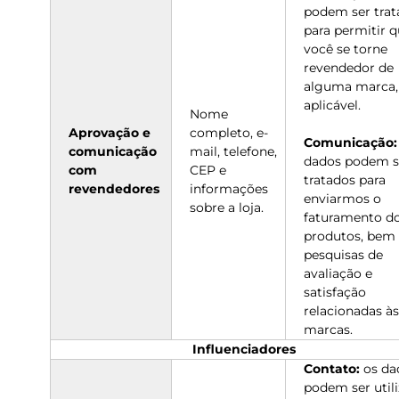
podem ser trat
para permitir 
você se torne
revendedor de
alguma marca,
aplicável.
Nome
Aprovação e
completo, e-
Comunicação:
comunicação
mail, telefone,
dados podem s
com
CEP e
tratados para
revendedores
informações
enviarmos o
sobre a loja.
faturamento d
produtos, bem
pesquisas de
avaliação e
satisfação
relacionadas às
marcas.
Influenciadores
Contato:
os da
podem ser util