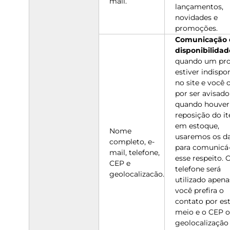
mail.
lançamentos,
novidades e
promoções.
Comunicação 
disponibilidad
quando um pr
estiver indispo
no site e você 
por ser avisado
quando houver
reposição do i
em estoque,
Nome
usaremos os d
completo, e-
para comunicá-
mail, telefone,
esse respeito. 
CEP e
telefone será
geolocalizacão.
utilizado apena
você prefira o
contato por es
meio e o CEP o
geolocalização