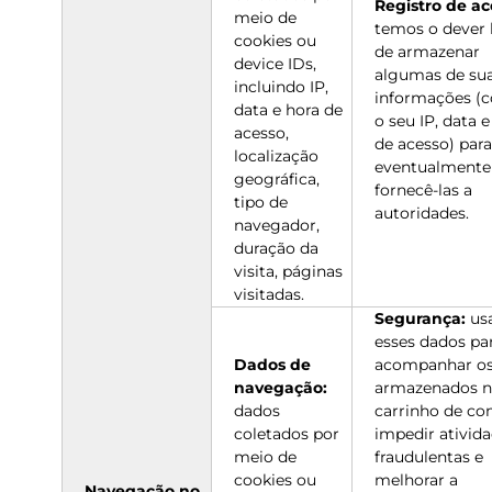
Registro de ac
meio de
temos o dever 
cookies ou
de armazenar
device IDs,
algumas de su
incluindo IP,
informações (
data e hora de
o seu IP, data e
acesso,
de acesso) para
localização
eventualmente
geográfica,
fornecê-las a
tipo de
autoridades.
navegador,
duração da
visita, páginas
visitadas.
Segurança:
us
esses dados pa
Dados de
acompanhar os
navegação:
armazenados n
dados
carrinho de co
coletados por
impedir ativid
meio de
fraudulentas e
cookies ou
melhorar a
Navegação no