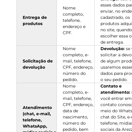
esses dados pa
Nome
enviar, no end
completo,
Entrega de
cadastrado, os
telefone,
produtos
produtos adqui
endereço e
no site, quand
CPF.
escolher essa 
de entrega.
Nome
Devolução:
se 
completo, e-
solicitar a dev
Solicitação de
mail, telefone,
de algum prod
devolução
CPF, endereço,
usaremos esse
número do
dados para pro
pedido.
o seu pedido.
Nome
Contato e
completo, e-
atendimento:
mail, telefone,
você entrar em
CPF, endereço,
contato conos
Atendimento
data de
meio do Whats
(chat, e-mail,
nascimento,
chat do Site, e-
telefone,
número do
telefone, mídia
WhatsApp,
pedido, bem
sociais da Are