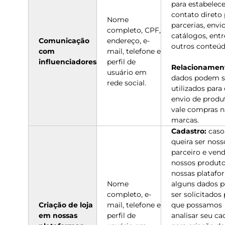
para estabelece
contato direto 
Nome
parcerias, envi
completo, CPF,
catálogos, entr
Comunicação
endereço, e-
outros conteúd
com
mail, telefone e
influenciadores
perfil de
Relacionamen
usuário em
dados podem s
rede social.
utilizados para
envio de produ
vale compras n
marcas.
Cadastro:
caso
queira ser noss
parceiro e ven
nossos produt
nossas platafo
Nome
alguns dados 
completo, e-
ser solicitados
Criação de loja
mail, telefone e
que possamos
em nossas
perfil de
analisar seu ca