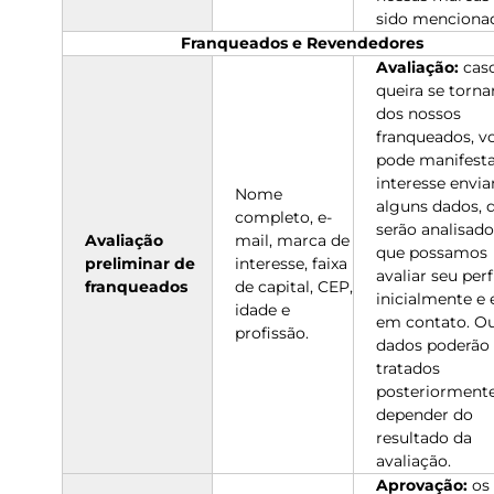
sido menciona
Franqueados e Revendedores
Avaliação:
cas
queira se torn
dos nossos
franqueados, v
pode manifesta
interesse envi
Nome
alguns dados, 
completo, e-
serão analisado
Avaliação
mail, marca de
que possamos
preliminar de
interesse, faixa
avaliar seu perf
franqueados
de capital, CEP,
inicialmente e 
idade e
em contato. O
profissão.
dados poderão 
tratados
posteriormente
depender do
resultado da
avaliação.
Aprovação:
os