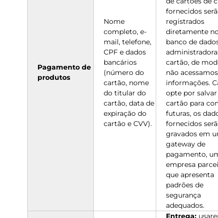
de cartões de c
fornecidos ser
Nome
registrados
completo, e-
diretamente n
mail, telefone,
banco de dado
CPF e dados
administradora
bancários
cartão, de mod
Pagamento de
(número do
não acessamos
produtos
cartão, nome
informações. C
do titular do
opte por salvar
cartão, data de
cartão para co
expiração do
futuras, os dad
cartão e CVV).
fornecidos ser
gravados em 
gateway de
pagamento, u
empresa parcei
que apresenta
padrões de
segurança
adequados.
Entrega:
usar