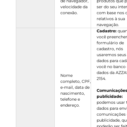
de navegador,
produtos que 
velocidade da
ser do seu inte
conexão.
com base nos 
relativos à sua
navegação.
Cadastro:
qua
você preencher
formulário de
cadastro, nós
usaremos seus
dados para cad
você no banco
dados da AZZA
Nome
2154.
completo, CPF,
e-mail, data de
Comunicações
nascimento,
publicidade:
telefone e
podemos usar t
endereço.
dados para env
comunicações 
publicidade, qu
poderão ser fei