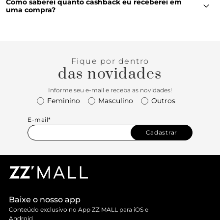
Como saberei quanto cashback eu receberei em
uma compra?
Na página de produto, assim como no carrinho, você
conseguirá ver um valor aproximado de quanto
cashback aquela compra irá gerar. O valor exato, você
saberá após a finalização da sua compra, constará em
seu extrato, no aplicativo.
Fique por dentro
das novidades
Informe seu e-mail e receba as novidades!
Feminino
Masculino
Outros
E-mail*
Cadastrar
Baixe o nosso app
Conteúdo exclusivo no App ZZ MALL para iOS e
Android