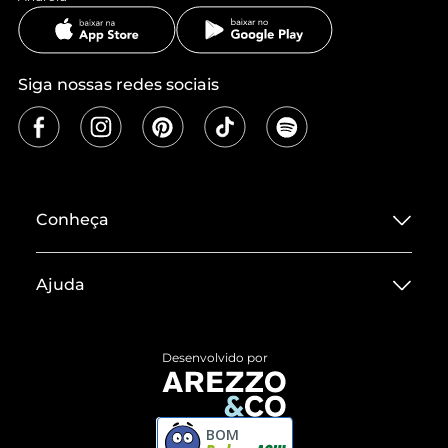
Siga nossas redes sociais
Conheça
Sobre ZZ MALL
Ajuda
Termos de Uso
Central de Atendimento
Políticas de Privacidade
Desenvolvido por
Entrega
ZZ Influ
Devolução do Produto
ZZ MALL é confiável
BOM
Compre pelo WhatsApp