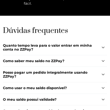
fácil.
Dúvidas frequentes
Quanto tempo leva para o valor entrar em minha
conta no ZZPay?
O valor será disponibilizado em seu perfil 10 dias após o
recebimento do produto.
Como saber meu saldo no ZZPay?
Você consegue acompanhar seu saldo em seu perfil.
Posso pagar um pedido integralmente usando
ZZPay?
Você pode pagar até 20% dos seus pedidos usando o
seu saldo no ZZPay.
Como usar o meu saldo disponível?
No checkout de produtos vendidos e entregues por ZZ
MALL, você seleciona a opção “pagar com ZZPay”. Após
O meu saldo possui validade?
isso, o valor que você possui disponível será debitado,
Sim, seu saldo ficará disponível por 90 dias.
podendo usar em até 20% do seu pedido.