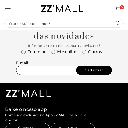
0
Fique por dentro
das novidades
Informe seu e-mail e receba as novidades!
Feminino
Masculino
Outros
E-mail*
Cadastrar
Baixe o nosso app
Conteúdo exclusivo no App ZZ MALL para iOS e
Android