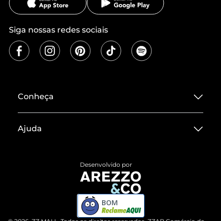
Siga nossas redes sociais
Conheça
Sobre ZZ MALL
Ajuda
Termos de Uso
Central de Atendimento
Políticas de Privacidade
Desenvolvido por
Entrega
ZZ Influ
Devolução do Produto
ZZ MALL é confiável
BOM
Compre pelo WhatsApp
ZZPay