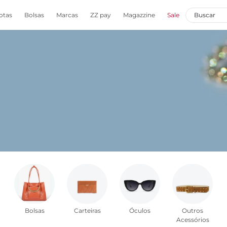
otas
Bolsas
Marcas
ZZ pay
Magazzine
Sale
Bolsas
Carteiras
Óculos
Outros
Acessórios