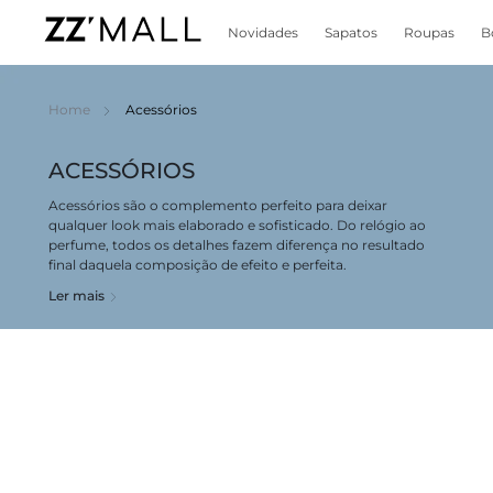
Novidades
Sapatos
Roupas
B
Home
Acessórios
ACESSÓRIOS
Acessórios são o complemento perfeito para deixar
qualquer look mais elaborado e sofisticado. Do relógio ao
perfume, todos os detalhes fazem diferença no resultado
final daquela composição de efeito e perfeita.
Ler mais