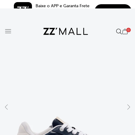
Baixe o APP e Garanta Frete 
BAIXAR
Grátis*
5.0
0