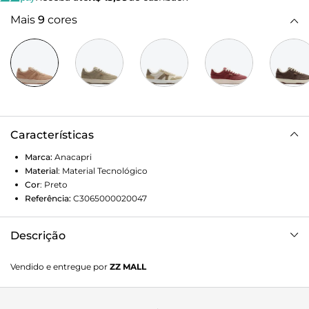
Mais
9
cores
Características
Marca:
Anacapri
Material
:
Material Tecnológico
Cor
:
Preto
Referência:
C3065000020047
Descrição
Tênis AC1119 preto. Com construção de novo solado: baixo,
Vendido e entregue por
ZZ MALL
emborrachado e tratorado preto, o modelo apresenta
design de costura pesponto nas laterais e contornos, com
recorte em peça em napa preta aplicada na parte traseira e