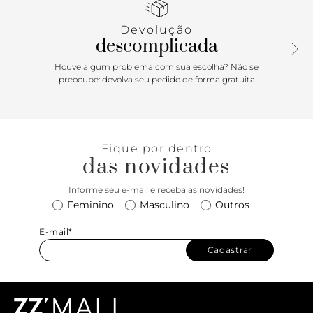
peças em suede preto aplicadas na lingueta, biqueira e
parte traseira. De amarrar por atacadores, possui parte
Devolução
interna forrada. Com Aplicação de peça recortada com
descomplicada
design em napa preto e tag lateral marrom Anacapri.
Porque Apostar: Um Tênis para chamar seu. Com referência
Houve algum problema com sua escolha? Não se
ao número da localização da Estação Anacapri, na Oscar
preocupe: devolva seu pedido de forma gratuita
Freire, em São Paulo, o Tênis feminino ganha vida para a
temporada Anacapri. Com nova construção de solado
imponente e design de recortes no cabedal, o modelo
garante estabilidade no calce e vai protagonizar as suas
Fique por dentro
produções. Para o mood descomplicado, comfy e fresh,
das novidades
combine esse modelinho desejo com peças leves. Para usar
todos os dias!
Informe seu e-mail e receba as novidades!
Feminino
Masculino
Outros
E-mail*
Cadastrar