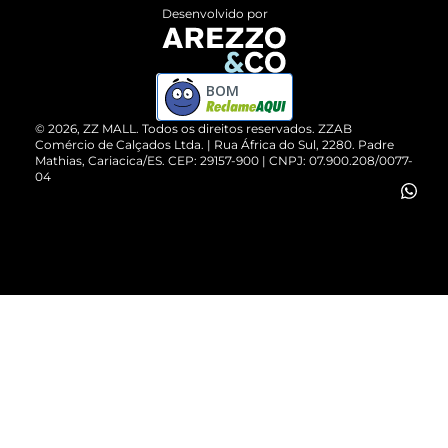
Entrega
ZZ Influ
Desenvolvido por
Devolução do Produto
ZZ MALL é confiável
Compre pelo WhatsApp
ZZPay
BOM
Cartão Presente
©
2026
, ZZ MALL. Todos os direitos reservados.
ZZAB
Comércio de Calçados Ltda. | Rua África do Sul, 2280. Padre
Mathias, Cariacica/ES. CEP: 29157-900 | CNPJ: 07.900.208/0077-
Vendas Corporativas
04