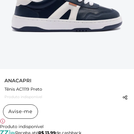
ANACAPRI
Tênis AC1119 Preto
Produto indisponível
Avise-me
Produto indisponível
Receba até
R$ 13,99
de cashback