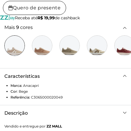
Quero de presente
Receba até
R$ 19,99
de cashback
Mais
9
cores
Características
Marca:
Anacapri
Cor
:
Bege
Referência:
C3065000020049
Descrição
Tênis AC1119 bege. Com construção de novo solado: baixo,
Vendido e entregue por
ZZ MALL
emborrachado e tratorado bege o modelo apresenta design