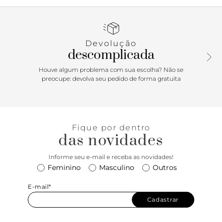
de costura pesponto nas laterais e contornos, com recorte
em peça em napa preta aplicada na parte traseira e peças
em suede preto aplicadas na lingueta, biqueira e parte
traseira. De amarrar por atacadores, possui parte interna
Devolução
forrada. Com Aplicação de peça recortada com design em
descomplicada
napa bege e tag lateral marrom Anacapri. Porque Apostar:
Um Tênis para chamar seu. Com referência ao número da
Houve algum problema com sua escolha? Não se
localização da Estação Anacapri, na Oscar Freire, em São
preocupe: devolva seu pedido de forma gratuita
Paulo, o Tênis feminino ganha vida para a temporada
Anacapri. Com nova construção de solado imponente e
design de recortes no cabedal, o modelo garante
estabilidade no calce e vai protagonizar as suas produções.
Fique por dentro
Para o mood descomplicado, comfy e fresh, combine esse
das novidades
modelinho desejo com peças leves. Para usar todos os dias!
Informe seu e-mail e receba as novidades!
Feminino
Masculino
Outros
E-mail*
Cadastrar