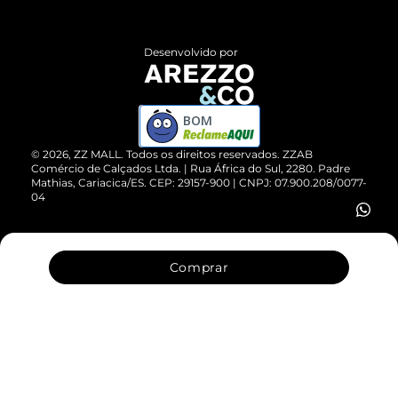
Central de Atendimento
Políticas de Privacidade
Entrega
ZZ Influ
Desenvolvido por
Devolução do Produto
ZZ MALL é confiável
Compre pelo WhatsApp
ZZPay
BOM
Cartão Presente
©
2026
, ZZ MALL. Todos os direitos reservados.
ZZAB
Comércio de Calçados Ltda. | Rua África do Sul, 2280. Padre
Mathias, Cariacica/ES. CEP: 29157-900 | CNPJ: 07.900.208/0077-
Vendas Corporativas
04
Comprar