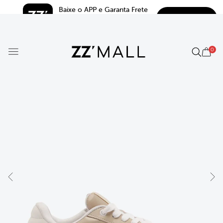
Baixe o APP e Garanta Frete 
BAIXAR
Grátis*
5.0
0