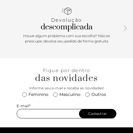
nas laterais e contornos, com recorte em peça em napa
azul aplicada na parte traseira. De amarrar por atacadores,
possui parte interna forrada. Com aplicação de peça
Devolução
recortada com design em “A” em napa bege e tag lateral
descomplicada
marrom Anacapri.Porque Apostar: Um tênis para chamar
seu. Com referência ao número da localização da Estação
Houve algum problema com sua escolha? Não se
Anacapri, na Oscar Freire, em São Paulo, o tênis feminino
preocupe: devolva seu pedido de forma gratuita
ganha vida para a temporada de verão Anacapri. Com nova
construção de solado imponente e design de recortes no
cabedal, o modelo garante estabilidade no calce e vai
protagonizar as suas produções. Para o mood
Fique por dentro
descomplicado, comfy e fresh, combine esse modelinho
das novidades
desejo com peças leves!
Informe seu e-mail e receba as novidades!
Feminino
Masculino
Outros
E-mail*
Cadastrar