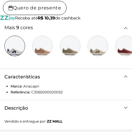
Quero de presente
Receba até
R$ 10,39
de cashback
Mais
9
cores
Características
Marca:
Anacapri
Referência:
C3065000020032
Descrição
Tênis AC1119 Cinza e Azul. Com construção de novo solado:
Vendido e entregue por
ZZ MALL
baixo, emborrachado e tratorado azul, o modelo com
cabedal em cinza apresenta design de costura pesponto