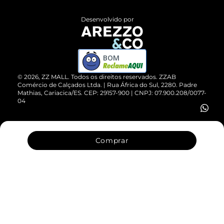
Políticas de Privacidade
Entrega
ZZ Influ
Desenvolvido por
Devolução do Produto
ZZ MALL é confiável
Compre pelo WhatsApp
ZZPay
BOM
Cartão Presente
©
2026
, ZZ MALL. Todos os direitos reservados.
ZZAB
Comércio de Calçados Ltda. | Rua África do Sul, 2280. Padre
Mathias, Cariacica/ES. CEP: 29157-900 | CNPJ: 07.900.208/0077-
Vendas Corporativas
04
Comprar