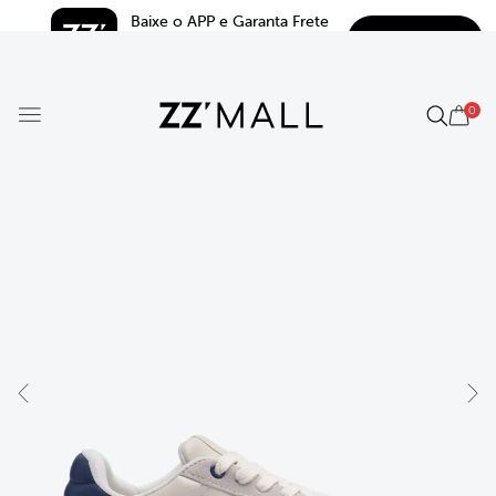
Baixe o APP e Garanta Frete 
BAIXAR
Grátis*
5.0
0