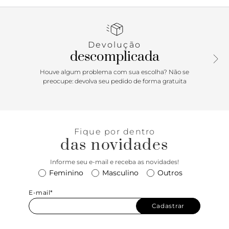
design de costura pesponto nas laterais e contornos, com
recorte em peça em napa aplicada na parte traseira e peças
em suede aplicadas na lingueta, biqueira e parte traseira. De
amarrar por atacadores, possui parte interna forrada. Com
Devolução
aplicação de peça recortada com design em “A” em napa e
descomplicada
tag lateral marrom Anacapri.
Houve algum problema com sua escolha? Não se
Porque Apostar: Um tênis para chamar seu. Com referência
preocupe: devolva seu pedido de forma gratuita
ao número da localização da Estação Anacapri, na Oscar
Freire, em São Paulo, o tênis feminino ganha vida para a
temporada de verão Anacapri. Com nova construção de
solado imponente e design de recortes no cabedal, o
Fique por dentro
modelo garante estabilidade no calce e vai protagonizar as
das novidades
suas produções. Para o mood descomplicado, comfy e
fresh, combine esse modelinho desejo com peças leves e
Informe seu e-mail e receba as novidades!
curta todos os dias de verão! <3
Feminino
Masculino
Outros
E-mail*
Cadastrar