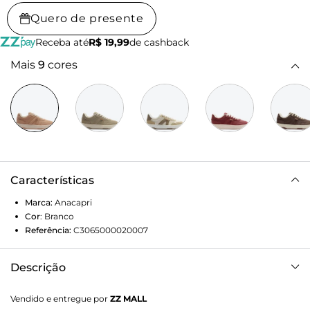
Quero de presente
Receba até
R$ 19,99
de cashback
Mais
9
cores
Características
Marca:
Anacapri
Cor
:
Branco
Referência:
C3065000020007
Descrição
Tênis AC1119 branco. Com construção de novo solado: baixo,
Vendido e entregue por
ZZ MALL
emborrachado e tratorado marrom, o modelo apresenta