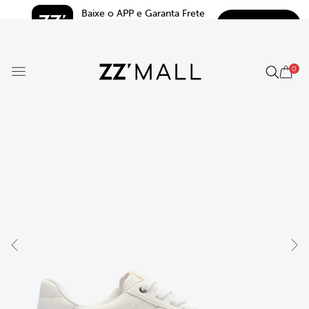
Baixe o APP e Garanta Frete 
BAIXAR
Grátis*
5.0
0