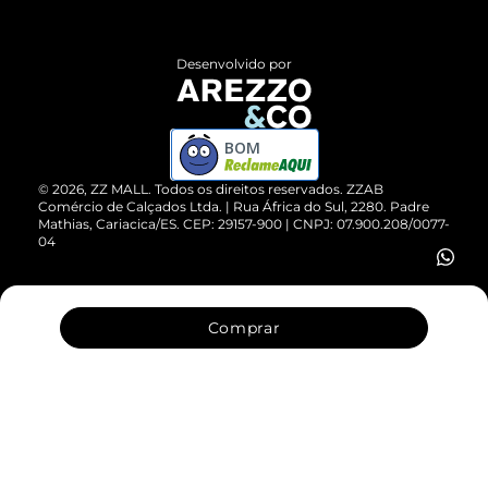
Central de Atendimento
Políticas de Privacidade
Entrega
ZZ Influ
Desenvolvido por
Devolução do Produto
ZZ MALL é confiável
Compre pelo WhatsApp
ZZPay
BOM
Cartão Presente
©
2026
, ZZ MALL. Todos os direitos reservados.
ZZAB
Comércio de Calçados Ltda. | Rua África do Sul, 2280. Padre
Mathias, Cariacica/ES. CEP: 29157-900 | CNPJ: 07.900.208/0077-
Vendas Corporativas
04
Comprar