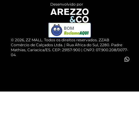
Entrega
ZZ Influ
Desenvolvido por
Devolução do Produto
ZZ MALL é confiável
Compre pelo WhatsApp
ZZPay
BOM
Cartão Presente
©
2026
, ZZ MALL. Todos os direitos reservados.
ZZAB
Comércio de Calçados Ltda. | Rua África do Sul, 2280. Padre
Mathias, Cariacica/ES. CEP: 29157-900 | CNPJ: 07.900.208/0077-
Vendas Corporativas
04