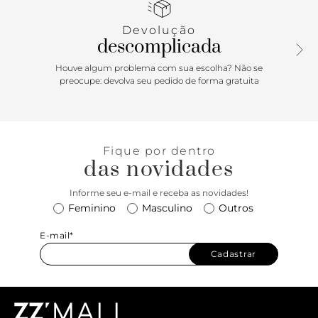
Devolução
descomplicada
Houve algum problema com sua escolha? Não se
preocupe: devolva seu pedido de forma gratuita
Fique por dentro
das novidades
Informe seu e-mail e receba as novidades!
Feminino
Masculino
Outros
E-mail*
Cadastrar