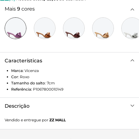
Mais
9
cores
Características
Marca:
Vicenza
Cor
:
Roxo
Tamanho do salto
:
7cm
Referência:
P1067800010149
Descrição
Tamanco em couro roxo de salto médio. Uma proposta
Vendido e entregue por
ZZ MALL
sofisticada e descomplicada para compor looks casuais e
elegantes