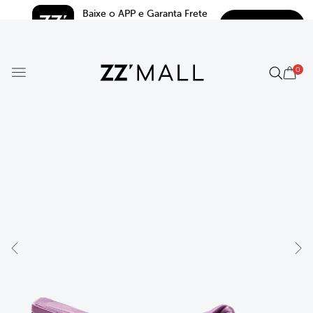
Baixe o APP e Garanta Frete 
BAIXAR
Grátis*
5.0
0