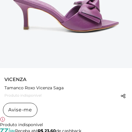
VICENZA
Tamanco Roxo Vicenza Saga
Produto indisponível
Avise-me
Produto indisponível
Receba até
R$ 23,60
de cashback