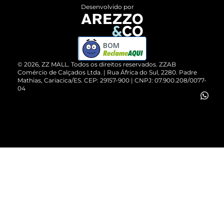
Entrega
ZZ Influ
Desenvolvido por
Devolução do Produto
ZZ MALL é confiável
Compre pelo WhatsApp
ZZPay
BOM
Cartão Presente
©
2026
, ZZ MALL. Todos os direitos reservados.
ZZAB
Comércio de Calçados Ltda. | Rua África do Sul, 2280. Padre
Mathias, Cariacica/ES. CEP: 29157-900 | CNPJ: 07.900.208/0077-
Vendas Corporativas
04