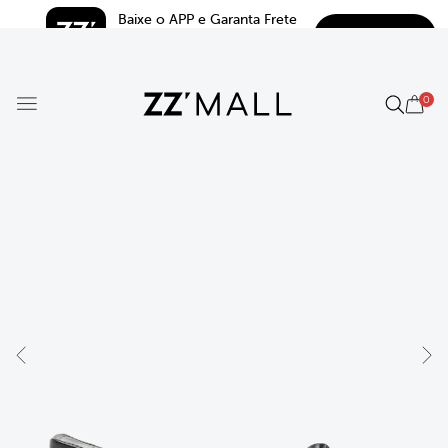
Baixe o APP e Garanta Frete 
BAIXAR
Grátis*
5.0
0