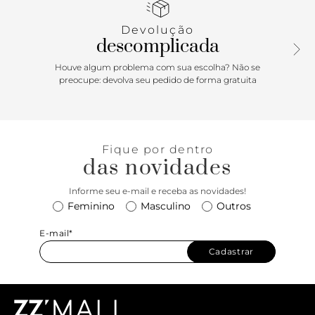
Devolução
descomplicada
Houve algum problema com sua escolha? Não se
preocupe: devolva seu pedido de forma gratuita
Fique por dentro
das novidades
Informe seu e-mail e receba as novidades!
Feminino
Masculino
Outros
E-mail*
Cadastrar