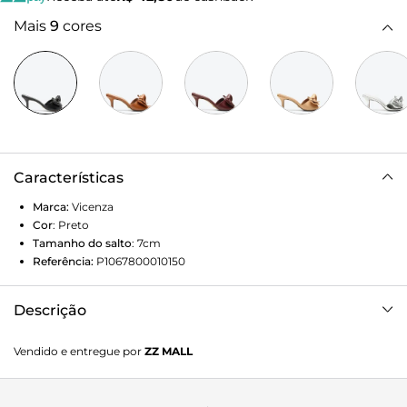
Mais
9
cores
Características
Marca:
Vicenza
Cor
:
Preto
Tamanho do salto
:
7cm
Referência:
P1067800010150
Descrição
Tamanco em couro preto de salto médio. Uma proposta
Vendido e entregue por
ZZ MALL
sofisticada e descomplicada para compor looks casuais e
elegantes