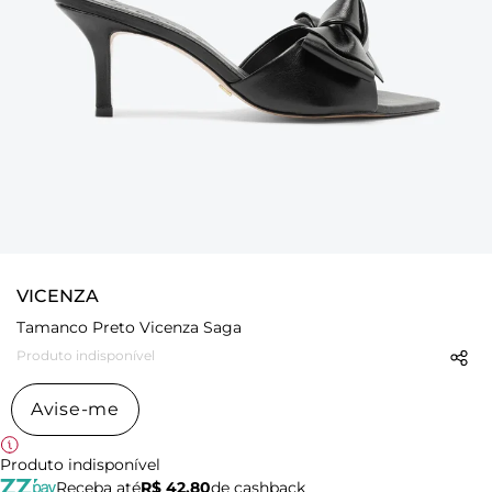
VICENZA
Tamanco Preto Vicenza Saga
Produto indisponível
Avise-me
Produto indisponível
Receba até
R$ 42,80
de cashback