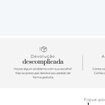
Devolução
A
descomplicada
Houve algum problema com sua escolha?
Conte co
Não se preocupe: devolva seu pedido de
Cartão d
forma gratuita
Fique po