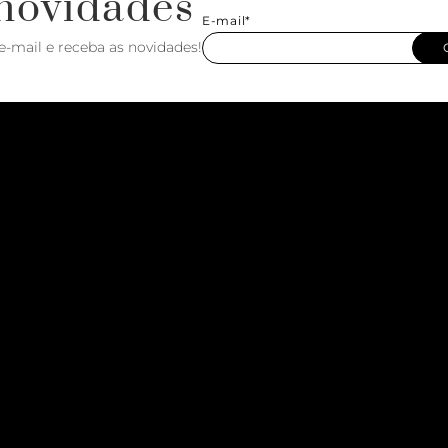
novidades
E-mail*
e-mail e receba as novidades!