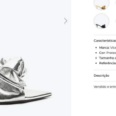
Característica
Marca:
Vic
Cor
:
Prate
Tamanho d
Referência
Descrição
Tamanco em 
Vendido e ent
sofisticada
elegantes. 