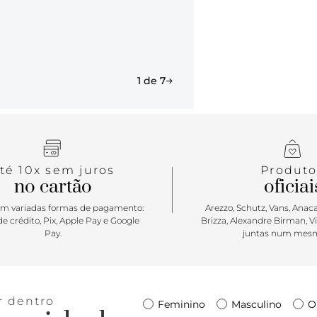
1 de 7
té 10x sem juros
Produto
no cartão
oficiai
m variadas formas de pagamento:
Arezzo, Schutz, Vans, Anacap
e crédito, Pix, Apple Pay e Google
Brizza, Alexandre Birman, V
Pay.
juntas num mesm
r dentro
Feminino
Masculino
O