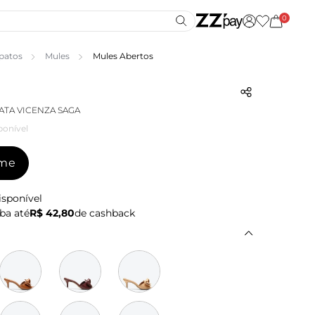
0
patos
Mules
Mules Abertos
TA VICENZA SAGA
ponível
-me
isponível
ba até
R$ 42,80
de cashback