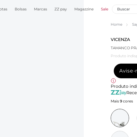
otas
Bolsas
Marcas
ZZ pay
Magazzine
Sale
Home
Sa
VICENZA
TAMANCO PRA
Produto indis
Avise
Produto ind
Rece
Mais
9
cores