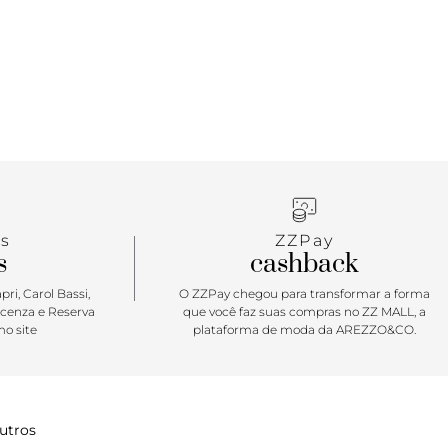
s
ZZPay
s
cashback
ri, Carol Bassi,
O ZZPay chegou para transformar a forma
icenza e Reserva
que você faz suas compras no ZZ MALL, a
o site
plataforma de moda da AREZZO&CO.
utros