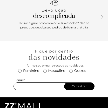
Devolução
descomplicada
Houve algum problema com sua escolha? Não se
preocupe: devolva seu pedido de forma gratuita
Fique por dentro
das novidades
Informe seu e-mail e receba as novidades!
Feminino
Masculino
Outros
E-mail*
Cadastrar