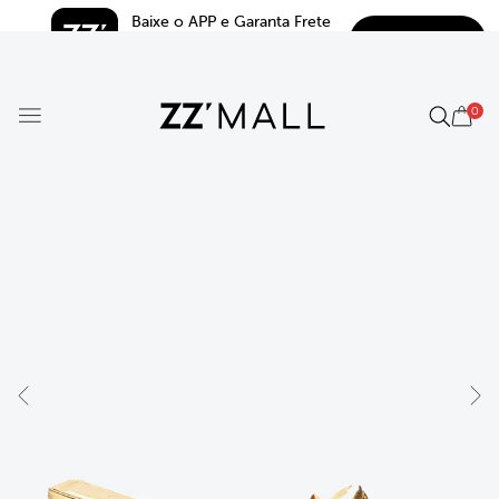
Baixe o APP e Garanta Frete 
BAIXAR
Grátis*
5.0
0