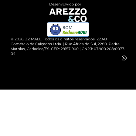
Entrega
ZZ Influ
Desenvolvido por
Devolução do Produto
ZZ MALL é confiável
Compre pelo WhatsApp
ZZPay
BOM
Cartão Presente
©
2026
, ZZ MALL. Todos os direitos reservados.
ZZAB
Comércio de Calçados Ltda. | Rua África do Sul, 2280. Padre
Mathias, Cariacica/ES. CEP: 29157-900 | CNPJ: 07.900.208/0077-
Vendas Corporativas
04