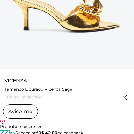
VICENZA
Tamanco Dourado Vicenza Saga
Produto indisponível
Avise-me
Produto indisponível
Receba até
R$ 42,80
de cashback