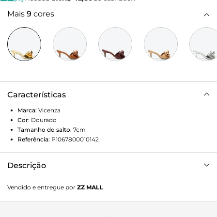
Mais
9
cores
Características
Marca:
Vicenza
Cor
:
Dourado
Tamanho do salto
:
7cm
Referência:
P1067800010142
Descrição
Tamanco em couro dourado de salto médio. Uma proposta
Vendido e entregue por
ZZ MALL
sofisticada e descomplicada para compor looks casuais e
elegantes. A cara da temporada!