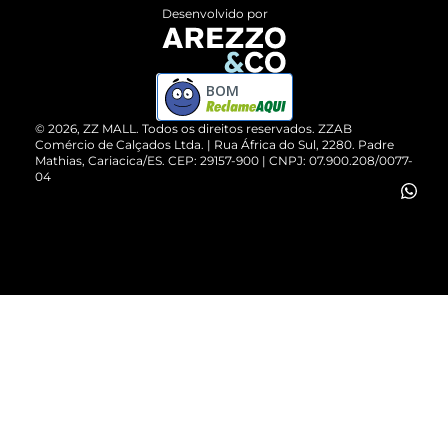
Entrega
ZZ Influ
Desenvolvido por
Devolução do Produto
ZZ MALL é confiável
Compre pelo WhatsApp
ZZPay
BOM
Cartão Presente
©
2026
, ZZ MALL. Todos os direitos reservados.
ZZAB
Comércio de Calçados Ltda. | Rua África do Sul, 2280. Padre
Mathias, Cariacica/ES. CEP: 29157-900 | CNPJ: 07.900.208/0077-
Vendas Corporativas
04