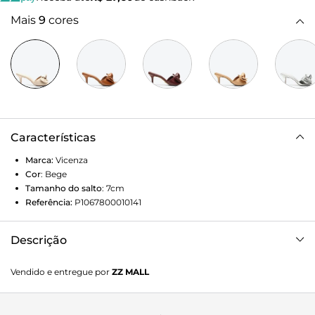
Mais
9
cores
Características
Marca:
Vicenza
Cor
:
Bege
Tamanho do salto
:
7cm
Referência:
P1067800010141
Descrição
Tamanco em couro bege de salto médio. Uma proposta
Vendido e entregue por
ZZ MALL
sofisticada e descomplicada para compor looks casuais e
elegantes. A cara da temporada!