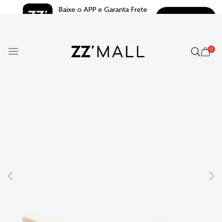
Baixe o APP e Garanta Frete 
BAIXAR
Grátis*
5.0
0