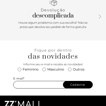
Devolução
descomplicada
Houve algum problema com sua escolha? Não se
preocupe: devolva seu pedido de forma gratuita
Fique por dentro
das novidades
Informe seu e-mail e receba as novidades!
Feminino
Masculino
Outros
E-mail*
Cadastrar