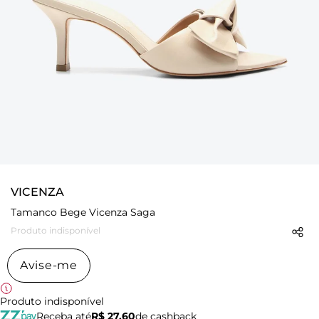
VICENZA
Tamanco Bege Vicenza Saga
Produto indisponível
Avise-me
Produto indisponível
Receba até
R$ 27,60
de cashback