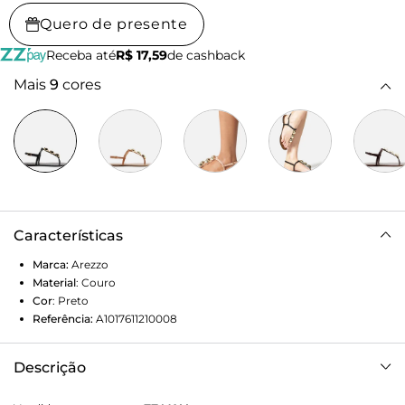
Quero de presente
Receba até
R$ 17,59
de cashback
Mais
9
cores
Características
Marca:
Arezzo
Material
:
Couro
Cor
:
Preto
Referência:
A1017611210008
Descrição
Sandália rasteira feminina de couro preta. O sapato tem