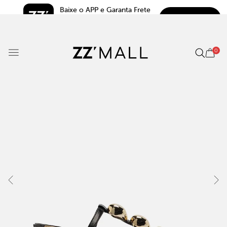
Baixe o APP e Garanta Frete 
BAIXAR
Grátis*
5.0
0