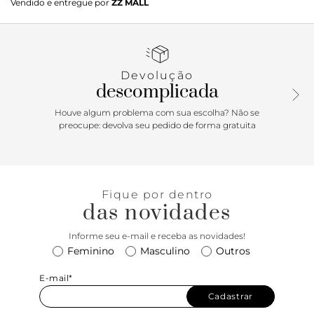
Vendido e entregue por
ZZ MALL
sola flat e formato arredondado na ponta. Traz tira fina que
passa entre os dedos, com aplicação de metais dourados,
espessos e orgânicos, conectada a mais uma tira fina na
horizontal. Possui ainda tira fina em torno do calcanhar
com fecho em fivela metálica lateral. Com palmilha lisa e
Devolução
inscrição do nome da marca. Aberta, exibe todo o pé.
descomplicada
Houve algum problema com sua escolha? Não se
preocupe: devolva seu pedido de forma gratuita
Fique por dentro
das novidades
Informe seu e-mail e receba as novidades!
Feminino
Masculino
Outros
E-mail*
Cadastrar