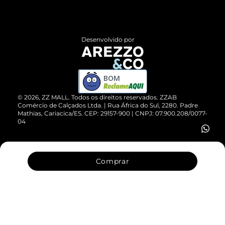
Termos de Uso
Central de Atendimento
Políticas de Privacidade
Entrega
ZZ Influ
Desenvolvido por
Devolução do Produto
ZZ MALL é confiável
Compre pelo WhatsApp
ZZPay
BOM
Cartão Presente
©
2026
, ZZ MALL. Todos os direitos reservados.
ZZAB
Comércio de Calçados Ltda. | Rua África do Sul, 2280. Padre
Mathias, Cariacica/ES. CEP: 29157-900 | CNPJ: 07.900.208/0077-
Vendas Corporativas
04
Comprar