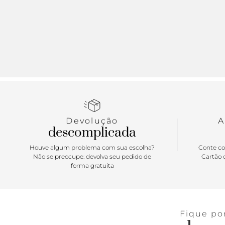
Devolução
A
descomplicada
Houve algum problema com sua escolha?
Conte co
Não se preocupe: devolva seu pedido de
Cartão d
forma gratuita
Fique po