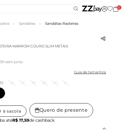
0
patos
Sandálias
Sandálias Rasteiras
STEIRA MARROM COURO SLIM METAIS
,30 sem juros
Guia de tamanhos
35
36
37
38
39
40
41
Quero de presente
r à sacola
ba até
R$ 17,59
de cashback