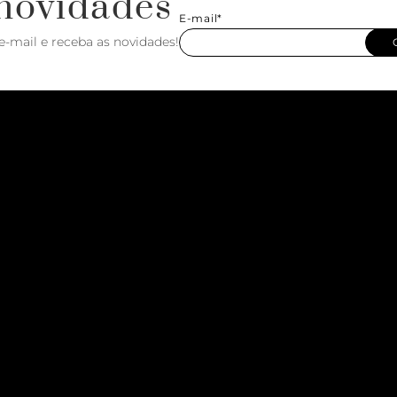
novidades
E-mail*
e-mail e receba as novidades!