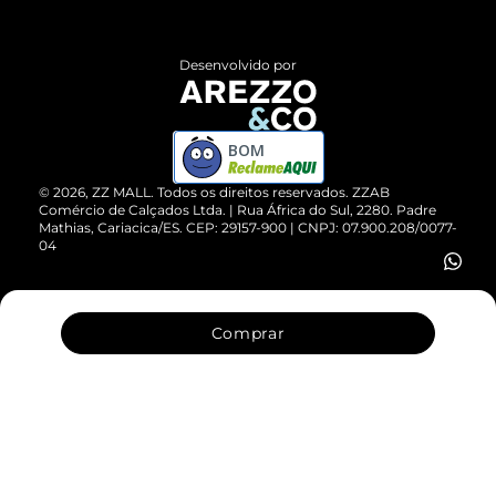
Central de Atendimento
Políticas de Privacidade
Entrega
ZZ Influ
Desenvolvido por
Devolução do Produto
ZZ MALL é confiável
Compre pelo WhatsApp
ZZPay
BOM
Cartão Presente
©
2026
, ZZ MALL. Todos os direitos reservados.
ZZAB
Comércio de Calçados Ltda. | Rua África do Sul, 2280. Padre
Mathias, Cariacica/ES. CEP: 29157-900 | CNPJ: 07.900.208/0077-
Vendas Corporativas
04
Comprar