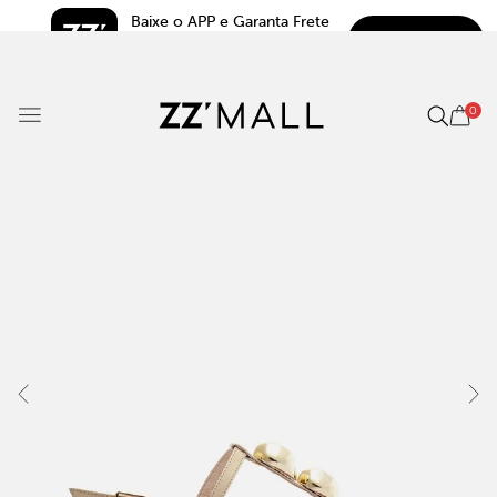
Baixe o APP e Garanta Frete 
BAIXAR
Grátis*
5.0
0