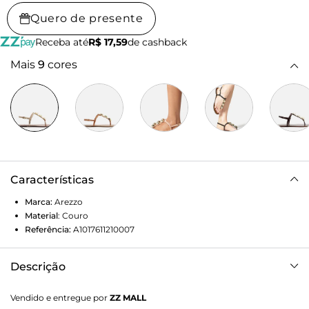
Quero de presente
Receba até
R$ 17,59
de cashback
Mais
9
cores
Características
Marca:
Arezzo
Material
:
Couro
Referência:
A1017611210007
Descrição
Sandália rasteira feminina de couro dourada. O sapato tem
Vendido e entregue por
ZZ MALL
sola flat e formato arredondado na ponta. Traz tira fina que