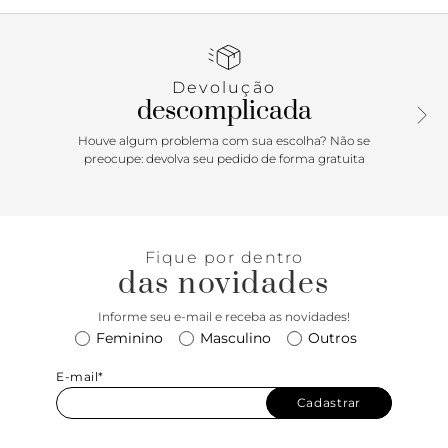
passa entre os dedos, com aplicação de metais dourados,
espessos e orgânicos, conectada a mais uma tira fina na
horizontal. Possui ainda tira fina em torno do calcanhar
com fecho em fivela metálica lateral. Com palmilha
Devolução
marrom lisa e inscrição do nome da marca. Aberta, exibe
descomplicada
todo o pé.
Houve algum problema com sua escolha? Não se
preocupe: devolva seu pedido de forma gratuita
Fique por dentro
das novidades
Informe seu e-mail e receba as novidades!
Feminino
Masculino
Outros
E-mail*
Cadastrar