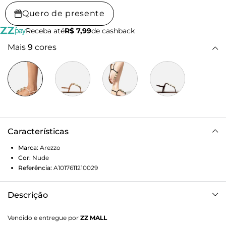
Quero de presente
Receba até
R$ 7,99
de cashback
Mais
9
cores
Características
Marca:
Arezzo
Cor
:
Nude
Referência:
A1017611210029
Descrição
Sandália feminina nude. O sapato tem salto rasteiro,
Vendido e entregue por
ZZ MALL
formato redondo na ponta e acabamento em verniz. Possui