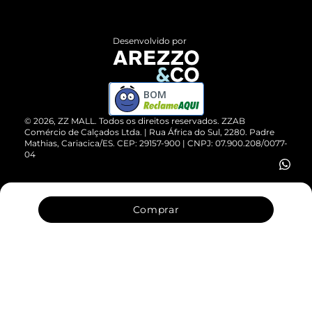
Central de Atendimento
Políticas de Privacidade
Entrega
ZZ Influ
Desenvolvido por
Devolução do Produto
ZZ MALL é confiável
Compre pelo WhatsApp
ZZPay
BOM
Cartão Presente
©
2026
, ZZ MALL. Todos os direitos reservados.
ZZAB
Comércio de Calçados Ltda. | Rua África do Sul, 2280. Padre
Mathias, Cariacica/ES. CEP: 29157-900 | CNPJ: 07.900.208/0077-
Vendas Corporativas
04
Comprar