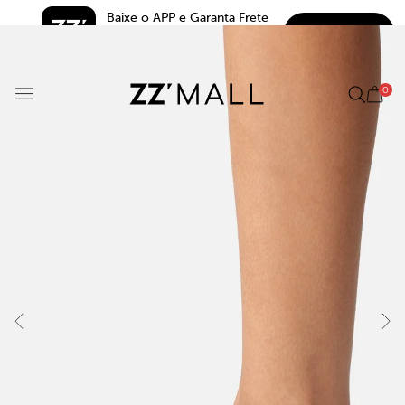
Baixe o APP e Garanta Frete 
BAIXAR
Grátis*
5.0
0