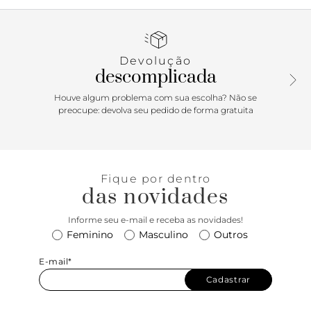
tira única sobre os dedos, fina e com metais, além de tira
afivelada em torno do calcanhar. Com palmilha lisa e nome
da marca.
Devolução
descomplicada
Houve algum problema com sua escolha? Não se
preocupe: devolva seu pedido de forma gratuita
Fique por dentro
das novidades
Informe seu e-mail e receba as novidades!
Feminino
Masculino
Outros
E-mail*
Cadastrar