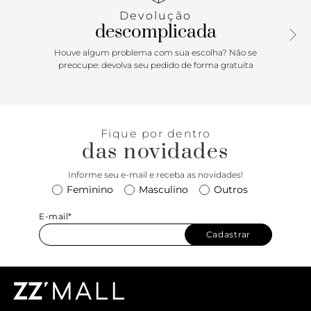
oferecendo o máximo em conforto e amortecimento, além
Devolução
de uma confecção de encaixe em forma de meia LuxLiner -
descomplicada
com partes internas sem costura para reduzir o peso, atrito
e pontos quentes. O Tênis Ultrarange Rapidweld Mte Pesto
Houve algum problema com sua escolha? Não se
apresenta uma silhueta com uma estética totalmente
preocupe: devolva seu pedido de forma gratuita
limpa, que o levará para todos os lugares. Feito com
cabedais de camurça sintética e tecido respirável, o solado
é durável em uma borracha co-moldada e mini tratorada.
Fique por dentro
das novidades
Informe seu e-mail e receba as novidades!
Feminino
Masculino
Outros
E-mail*
Cadastrar