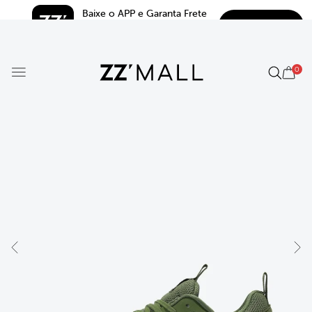
Baixe o APP e Garanta Frete 
BAIXAR
Grátis*
5.0
0