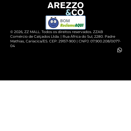
Devolução do Produto
ZZ MALL é confiável
Compre pelo WhatsApp
ZZPay
BOM
Cartão Presente
©
2026
, ZZ MALL. Todos os direitos reservados.
ZZAB
Comércio de Calçados Ltda. | Rua África do Sul, 2280. Padre
Mathias, Cariacica/ES. CEP: 29157-900 | CNPJ: 07.900.208/0077-
Vendas Corporativas
04