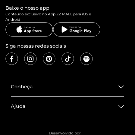
Baixe o nosso app
Conteúdo exclusivo no App ZZ MALL para iOS e
Android
Siga nossas redes sociais
Conheça
Sobre ZZ MALL
Ajuda
Termos de Uso
Central de Atendimento
Políticas de Privacidade
Entrega
ZZ Influ
Desenvolvido por