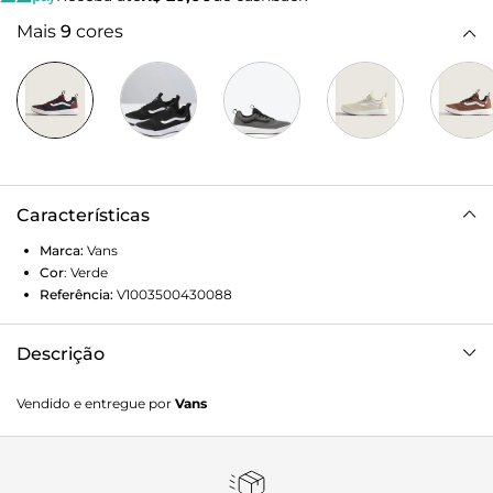
Mais
9
cores
Características
Marca:
Vans
Cor
:
Verde
Referência:
V1003500430088
Descrição
O UltraRange Rapidweld foi adicionado à família Vans para
Vendido e entregue por
Vans
atender a necessidade dos atletas de alto nível: um tênis
versátil que ao mesmo tempo proporcionasse conforto em
longas viagens ao redor do mundo. O modelo apresenta
um composto de entressola UltraCush atualizado,