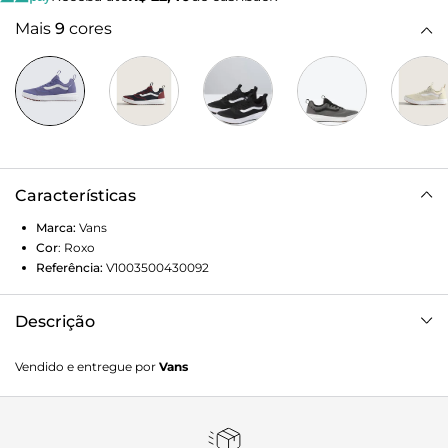
Mais
9
cores
Características
Marca:
Vans
Cor
:
Roxo
Referência:
V1003500430092
Descrição
O UltraRange Rapidweld foi adicionado à família Vans para
Vendido e entregue por
Vans
atender a necessidade dos atletas de alto nível: um tênis
versátil que ao mesmo tempo proporcionasse conforto em
longas viagens ao redor do mundo. O modelo apresenta
um composto de entressola UltraCush atualizado,