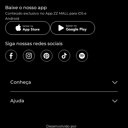
Baixe o nosso app
Conteúdo exclusivo no App ZZ MALL para iOS e
Android
Siga nossas redes sociais
Conheça
Sobre ZZ MALL
Ajuda
Termos de Uso
Central de Atendimento
Políticas de Privacidade
Entrega
ZZ Influ
Desenvolvido por