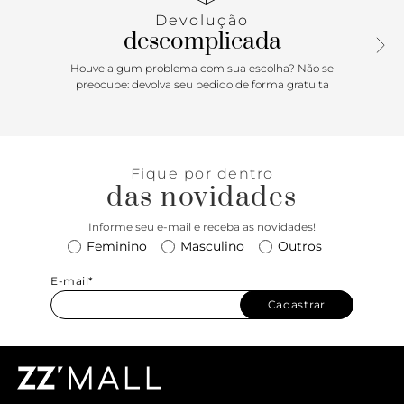
oferecendo o máximo em conforto e amortecimento, além
Devolução
de uma confecção de encaixe em forma de meia LuxLiner -
descomplicada
com partes internas sem costura para reduzir o peso, atrito
e pontos quentes. O Tênis Ultrarange Rapidweld 1.0 Purple
Houve algum problema com sua escolha? Não se
Haze White apresenta uma silhueta com uma estética
preocupe: devolva seu pedido de forma gratuita
totalmente limpa, que o levará para todos os lugares. Feito
com cabedais de camurça sintética e tecido respirável, o
solado é durável em uma borracha co-moldada e mini
tratorada.
Fique por dentro
das novidades
Informe seu e-mail e receba as novidades!
Feminino
Masculino
Outros
E-mail*
Cadastrar