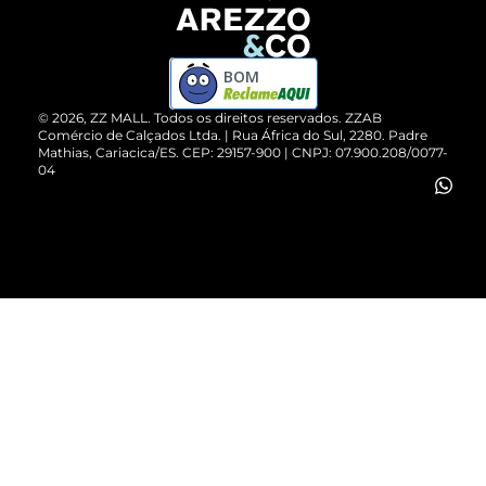
Devolução do Produto
ZZ MALL é confiável
Compre pelo WhatsApp
ZZPay
BOM
Cartão Presente
©
2026
, ZZ MALL. Todos os direitos reservados.
ZZAB
Comércio de Calçados Ltda. | Rua África do Sul, 2280. Padre
Mathias, Cariacica/ES. CEP: 29157-900 | CNPJ: 07.900.208/0077-
Vendas Corporativas
04