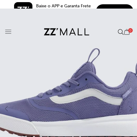
Baixe o APP e Garanta Frete 
BAIXAR
Grátis*
5.0
0