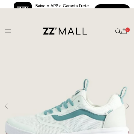
Baixe o APP e Garanta Frete 
BAIXAR
Grátis*
5.0
0