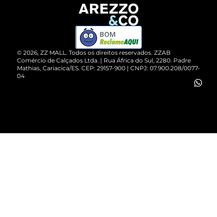
Devolução do Produto
ZZ MALL é confiável
Compre pelo WhatsApp
ZZPay
BOM
Cartão Presente
©
2026
, ZZ MALL. Todos os direitos reservados.
ZZAB
Comércio de Calçados Ltda. | Rua África do Sul, 2280. Padre
Mathias, Cariacica/ES. CEP: 29157-900 | CNPJ: 07.900.208/0077-
Vendas Corporativas
04