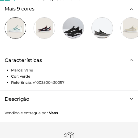
Mais
9
cores
Características
Marca:
Vans
Cor
:
Verde
Referência:
V1003500430097
Descrição
Máximo conforto e aliado de todas as rotinas. Esteja
Vendido e entregue por
Vans
sempre pronto para o inesperado com o Tênis Ultrarange
Rapidweld 1.0 Hint Of Mint White. Com um solado co-
moldado construído em padrão tratorado em waffle -
exclusividade Vans - ele maximiza a cobertura, aderência e