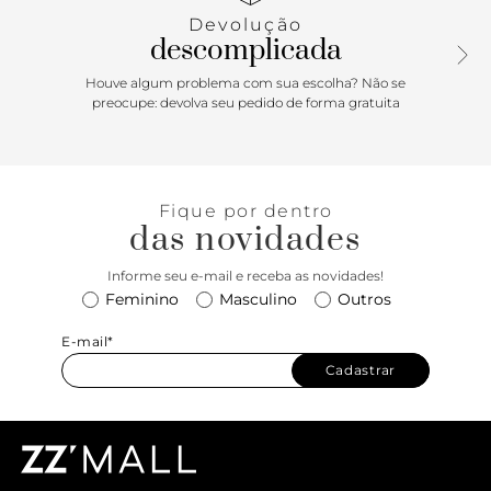
durabilidade da borracha. A nova entressola UltraCush™
Devolução
Lite traz conforto e leveza para o calce. O modelo de cano
descomplicada
baixo possui cabedal com inspiração na silhueta do icônico
Old Skool - em camurça, tecido e sintético - totalmente
Houve algum problema com sua escolha? Não se
respirável, com biqueira e antepé de borracha renovado,
preocupe: devolva seu pedido de forma gratuita
deixando o calce no ajuste ideal. O Exo Skeleton fornece
apoio integrado nos dedos e na parede lateral medial, com
uma trava de calcanhar para um ajuste seguro. No
calcanhar e lingueta, traz puxadores, facilitando o calce. O
Fique por dentro
logo “Vans Off The Wall” é aplicado na heeltab do calcanhar.
das novidades
Já a original Flag vem na lateral do tênis, enquanto a
assinatura “Vans Ultrarange” é aplicada na lingueta.
Informe seu e-mail e receba as novidades!
Conforto e estilo dentro e fora das pistas.
Feminino
Masculino
Outros
E-mail*
Cadastrar