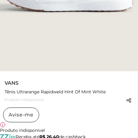
VANS
Tênis Ultrarange Rapidweld Hint Of Mint White
Produto indisponível
Avise-me
Produto indisponível
Receba até
R$ 26,40
de cashback