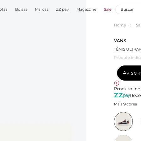
otas
Bolsas
Marcas
ZZ pay
Magazzine
Sale
Home
Sa
VANS
TÊNIS ULTRA
Produto indis
Avise
Produto ind
Rece
Mais
9
cores