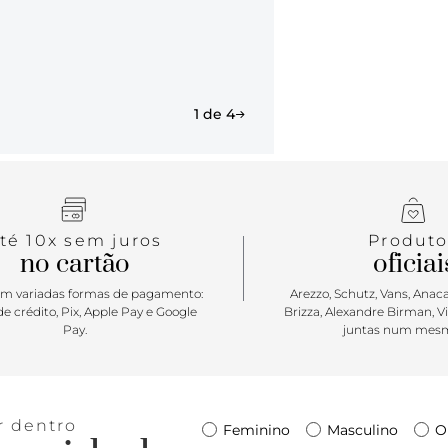
Rapidweld D
levará aonde
tecido respi
moldada e mi
acabamento.
1 de 4
entressola U
forma de me
avançada Ra
respirável; 
Tintas e col
té 10x sem juros
Produto
no cartão
oficiai
m variadas formas de pagamento:
Arezzo, Schutz, Vans, Anacap
e crédito, Pix, Apple Pay e Google
Brizza, Alexandre Birman, V
Pay.
juntas num mesm
r dentro
Feminino
Masculino
O