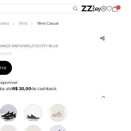
0
patos
Tênis
Tênis Casual
RANGE RAPIDWELD DUSTY BLUE
ponível
-me
isponível
ba até
R$ 20,00
de cashback