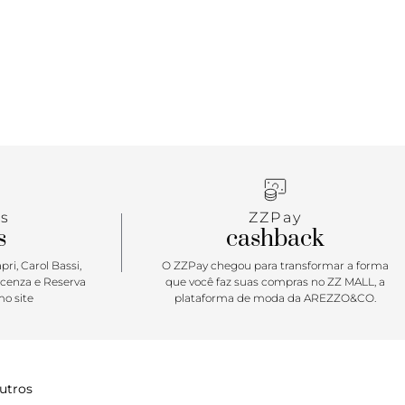
usty Blue apresenta uma estética limpa que o
 quiser. Feito com cabedais de camurça sintética e
rável, possui solado durável de borracha co-
nitratorada para reduzir a cola e melhorar o
 Características do produto: • Composto da
ltraCush atualizado; • Confecção de encaixe em
ia LuxLiner sem costura; • Tecnologia sem costura
pidweld; • Cabedal de camurça sintética e tecido
• Solas co-moldadas de borracha minitratorada; •
as à base de água.
s
ZZPay
s
cashback
ri, Carol Bassi,
O ZZPay chegou para transformar a forma
icenza e Reserva
que você faz suas compras no ZZ MALL, a
o site
plataforma de moda da AREZZO&CO.
utros