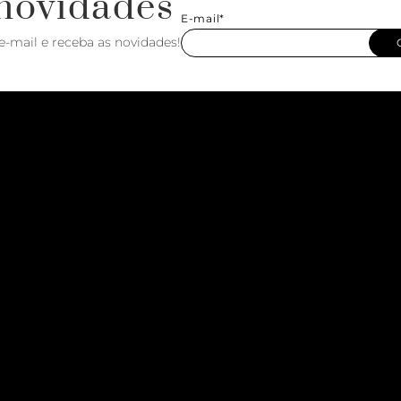
novidades
E-mail*
e-mail e receba as novidades!