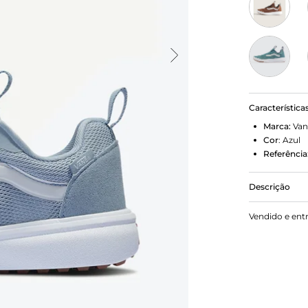
Característica
Marca:
Van
Cor
:
Azul
Referência
Descrição
Uma nova ad
Vendido e ent
solução para
um tênis ve
viagens ao
entressola 
conforto e 
em forma de
para reduzir