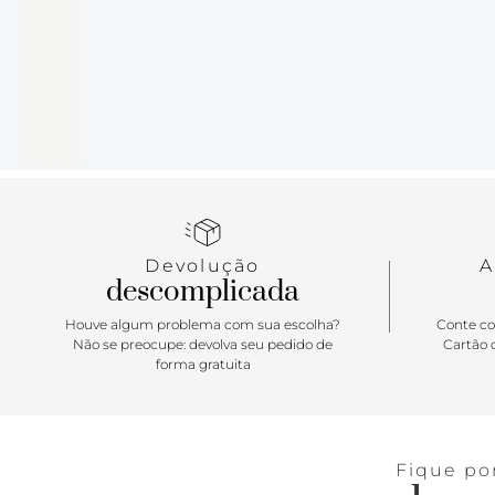
Devolução
A
descomplicada
Houve algum problema com sua escolha?
Conte co
Não se preocupe: devolva seu pedido de
Cartão d
forma gratuita
Fique po