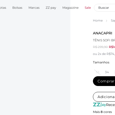
otas
Bolsas
Marcas
ZZ pay
Magazzine
Sale
Home
Sa
ANACAPRI
TÊNIS SOFI 
R$ 299,90
R$1
ou 2x de R$74
Tamanhos
33
34
Comprar
Adiciona
Rece
Mais
8
cores