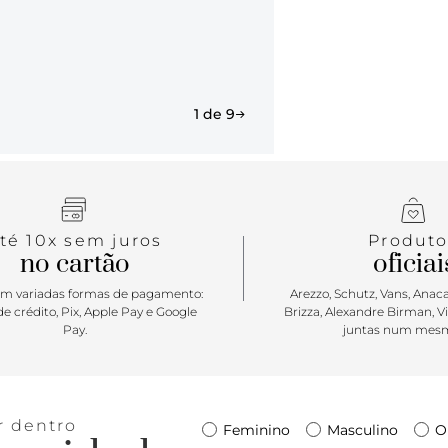
coleção cele
cor e confor
do seu jeito
marrom. O m
mais alto e
1 de 9
branco com
robusto com
coloridas e
em costura p
biqueira, pr
amarrar, co
té 10x sem juros
Produto
lateral Anac
no cartão
oficiai
Sofi vem pa
shape mais 
m variadas formas de pagamento:
Arezzo, Schutz, Vans, Anacap
estruturado
e crédito, Pix, Apple Pay e Google
Brizza, Alexandre Birman, V
Pay.
juntas num mesm
recortes - e
visual. ;)
r dentro
Feminino
Masculino
O