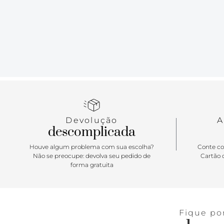
Devolução
A
descomplicada
Houve algum problema com sua escolha?
Conte co
Não se preocupe: devolva seu pedido de
Cartão d
forma gratuita
Fique po