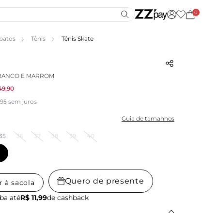
0
patos
Tênis
Tênis Skate
BRANCO E MARROM
49,90
,95 sem juros
Guia de tamanhos
35
36
37
38
39
40
Quero de presente
r à sacola
ba até
R$ 11,99
de cashback