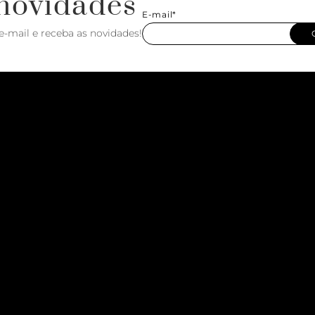
novidades
E-mail*
e-mail e receba as novidades!