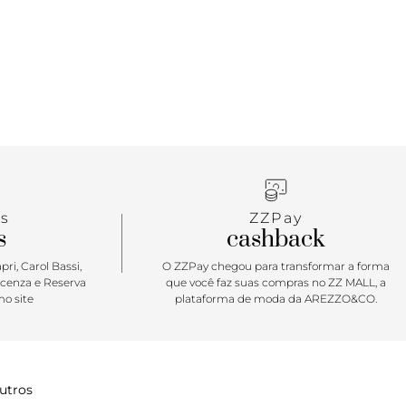
bra a liberdade de seguir o seu ritmo, com leveza,
to. Verão’26 é sobre estar pronta para viver agora,
. Tênis Sofi, com detalhe em recortes, em branco e
odelo apresenta nova construção no solado -
 estruturado, traz sola flatform emborrachada em
 detalhe tratorado marrom. Com um design
 aplicação de mix de peças em napa e camurça
 recortadas por todo o cabedal. Possui acabamentos
esponto nos contornos e perfuros na lateral e na
oporcionando maior respirabilidade para o tênis. De
m atacadores brancos. Aplicação de tag marrom
s
ZZPay
apri. Porque Apostar: Absolutamente comfy, o tênis
s
cashback
ra a temporada de Verão’26 Anacapri com um
robusto e imponente: com novo solado flatform
ri, Carol Bassi,
O ZZPay chegou para transformar a forma
 e cabedal com mix de materiais com design de
icenza e Reserva
que você faz suas compras no ZZ MALL, a
o site
plataforma de moda da AREZZO&CO.
le é simplesmente perfeito para protagonizar o
utros