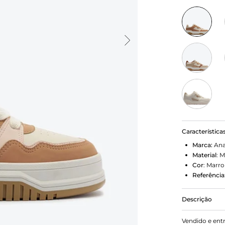
Característica
Marca:
Ana
Material
:
M
Cor
:
Marr
Referência
Descrição
Verão’26 Um
Vendido e ent
pode te leva