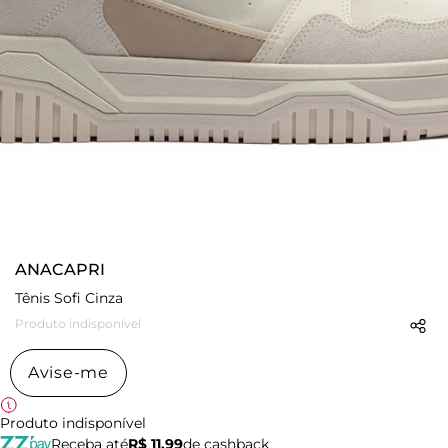
ANACAPRI
Tênis Sofi Cinza
Produto indisponível
Avise-me
Produto indisponível
Receba até
R$ 11,99
de cashback