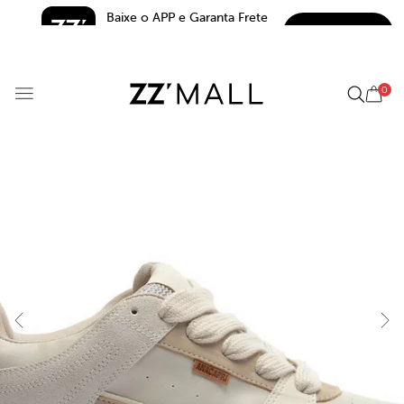
Baixe o APP e Garanta Frete 
BAIXAR
Grátis*
5.0
0