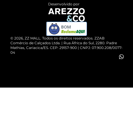
Entrega
ZZ Influ
Desenvolvido por
Devolução do Produto
ZZ MALL é confiável
Compre pelo WhatsApp
ZZPay
BOM
Cartão Presente
©
2026
, ZZ MALL. Todos os direitos reservados.
ZZAB
Comércio de Calçados Ltda. | Rua África do Sul, 2280. Padre
Mathias, Cariacica/ES. CEP: 29157-900 | CNPJ: 07.900.208/0077-
Vendas Corporativas
04