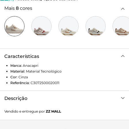
Mais
8
cores
Características
Marca:
Anacapri
Material
:
Material Tecnológico
Cor
:
Cinza
Referência:
C3072500020011
Descrição
Verão’26 Um convite para explorar cada caminho que o
Vendido e entregue por
ZZ MALL
verão pode te levar. Das ruas ensolaradas aos destinos
improváveis, a coleção celebra a liberdade de seguir o seu
ritmo, com leveza, cor e conforto. Verão’26 é sobre estar