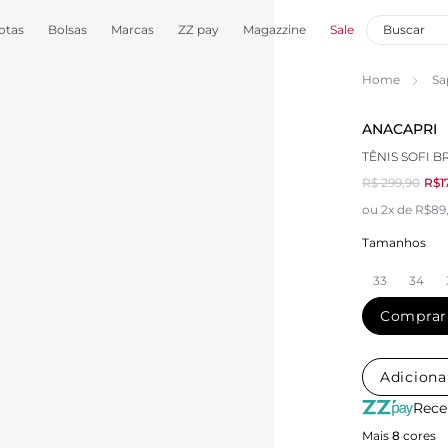
otas
Bolsas
Marcas
ZZ pay
Magazzine
Sale
Home
Sa
ANACAPRI
TÊNIS SOFI 
R$ 299,90
R$1
ou 2x de R$89
Tamanhos
33
34
Comprar
Adiciona
Rece
Mais
8
cores