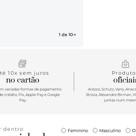
coleção cele
cor e confor
do seu jeito
modelo apre
estruturado
1 de 10
detalhe tr
aplicação d
todo o cabe
contornos e 
maior respir
brancos. Ap
té 10x sem juros
Produto
Apostar: Ab
no cartão
oficiai
temporada d
imponente: 
m variadas formas de pagamento:
Arezzo, Schutz, Vans, Anacap
com mix de 
e crédito, Pix, Apple Pay e Google
Brizza, Alexandre Birman, V
Pay.
juntas num mesm
simplesmente
r dentro
Feminino
Masculino
O