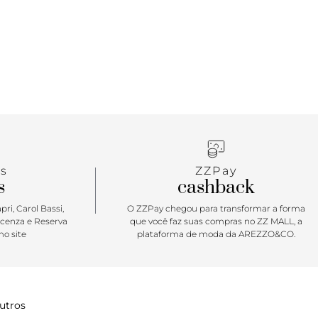
bra a liberdade de seguir o seu ritmo, com leveza,
to. Verão’26 é sobre estar pronta para viver agora,
. Tênis Sofi branco, com detalhe em recortes. O
senta nova construção no solado - mais alto e
, traz sola flatform emborrachada em branco com
atorado marrom. Com um design robusto com
e mix de peças em napa e camurça, recortadas por
dal. Possui acabamentos em costura pesponto nos
perfuros na lateral e na biqueira, proporcionando
abilidade para o tênis. De amarrar, com atacadores
licação de tag marrom lateral Anacapri. Porque
s
ZZPay
solutamente comfy, o tênis Sofi vem para a
s
cashback
e Verão’26 Anacapri com um shape mais robusto e
com novo solado flatform estruturado e cabedal
ri, Carol Bassi,
O ZZPay chegou para transformar a forma
materiais com design de recortes - ele é
icenza e Reserva
que você faz suas compras no ZZ MALL, a
o site
plataforma de moda da AREZZO&CO.
 perfeito para protagonizar o visual. ;)
utros