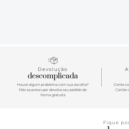
Devolução
A
descomplicada
Houve algum problema com sua escolha?
Conte co
Não se preocupe: devolva seu pedido de
Cartão d
forma gratuita
Fique po