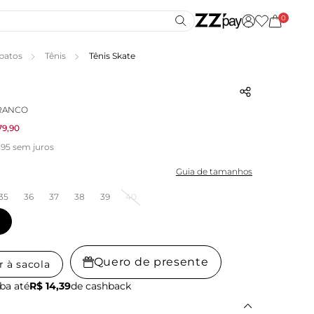
0
patos
Tênis
Tênis Skate
BRANCO
79,90
,95 sem juros
Guia de tamanhos
35
36
37
38
39
40
Quero de presente
r à sacola
ba até
R$ 14,39
de cashback