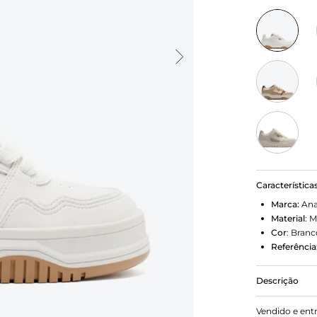
Característica
Marca:
Ana
Material
:
M
Cor
:
Branc
Referência
Descrição
Verão’26 Um
Vendido e ent
pode te leva