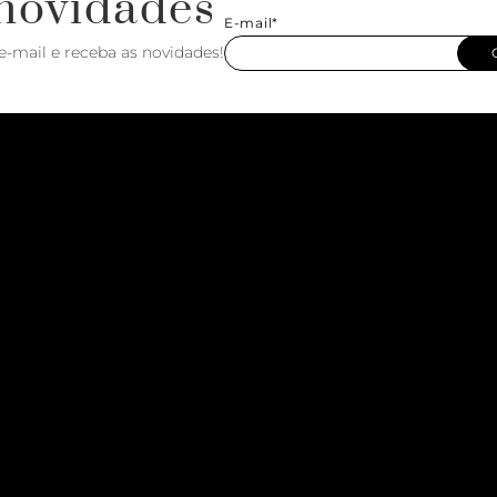
novidades
E-mail*
e-mail e receba as novidades!