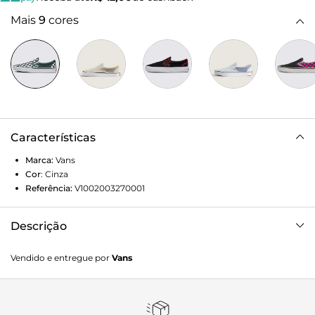
Mais
9
cores
Características
Marca:
Vans
Cor
:
Cinza
Referência:
V1002003270001
Descrição
Um ícone do skate e da cultura desde 1979 O tênis Slip-On
Vendido e entregue por
Vans
Checkerboard, originalmente Style 98, evoluiu de um
sapato de barco da Vans para um clássico do skate. Com
gola acolchoada, sola waffle aderente e parte superior sem
cadarços, ele incorpora estilo e função sem esforço. Este