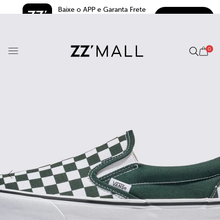
Baixe o APP e Garanta Frete 
BAIXAR
Grátis*
5.0
0