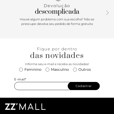
design atemporal continua sendo um símbolo do espírito
Devolução
Off The Wall da Vans e das raízes do sul da Califórnia. Agora
descomplicada
parte da Coleção Color Theory, foi reinventado em tons
vibrantes para uma abordagem nova e criativa.
Houve algum problema com sua escolha? Não se
preocupe: devolva seu pedido de forma gratuita
Fique por dentro
das novidades
Informe seu e-mail e receba as novidades!
Feminino
Masculino
Outros
E-mail*
Cadastrar