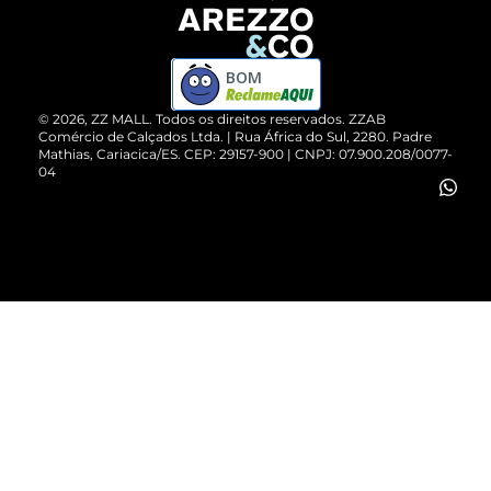
Devolução do Produto
ZZ MALL é confiável
Compre pelo WhatsApp
ZZPay
BOM
Cartão Presente
©
2026
, ZZ MALL. Todos os direitos reservados.
ZZAB
Comércio de Calçados Ltda. | Rua África do Sul, 2280. Padre
Mathias, Cariacica/ES. CEP: 29157-900 | CNPJ: 07.900.208/0077-
Vendas Corporativas
04