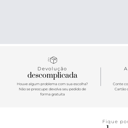
Devolução
A
descomplicada
Houve algum problema com sua escolha?
Conte co
Não se preocupe: devolva seu pedido de
Cartão d
forma gratuita
Fique po