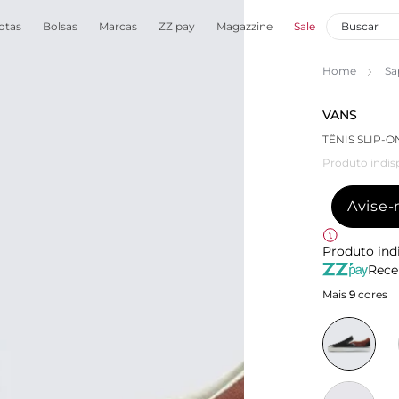
otas
Bolsas
Marcas
ZZ pay
Magazzine
Sale
Home
Sa
VANS
TÊNIS SLIP-
Produto indis
Avise
Produto ind
Rece
Mais
9
cores