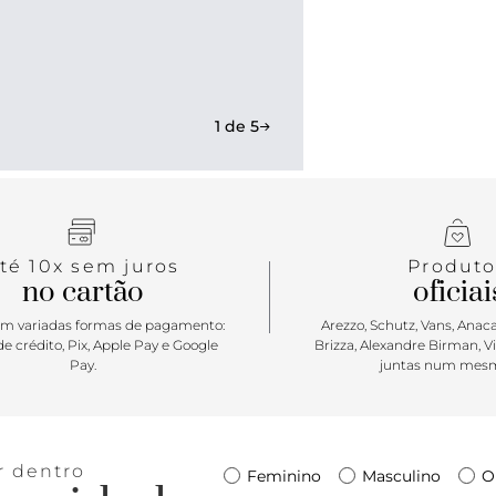
acolchoado, 
cor branca 
por repetiçã
Vans.
1 de 5
té 10x sem juros
Produto
no cartão
oficiai
m variadas formas de pagamento:
Arezzo, Schutz, Vans, Anacap
e crédito, Pix, Apple Pay e Google
Brizza, Alexandre Birman, V
Pay.
juntas num mesm
r dentro
Feminino
Masculino
O