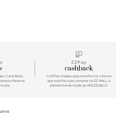
elástico nas laterais, viras laterais de borracha na
com biqueiras reforçadas para suportar o desgaste
o e a original sola de borracha Waffle exclusiva
s
ZZPay
s
cashback
ri, Carol Bassi,
O ZZPay chegou para transformar a forma
icenza e Reserva
que você faz suas compras no ZZ MALL, a
o site
plataforma de moda da AREZZO&CO.
utros