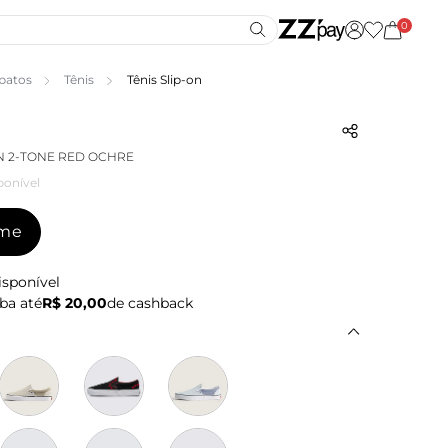
0
patos
Tênis
Tênis Slip-on
ON 2-TONE RED OCHRE
ponível
-me
isponível
ba até
R$ 20,00
de cashback