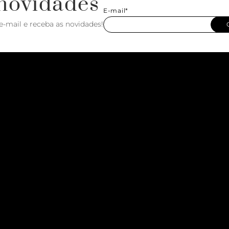
novidades
E-mail*
e-mail e receba as novidades!