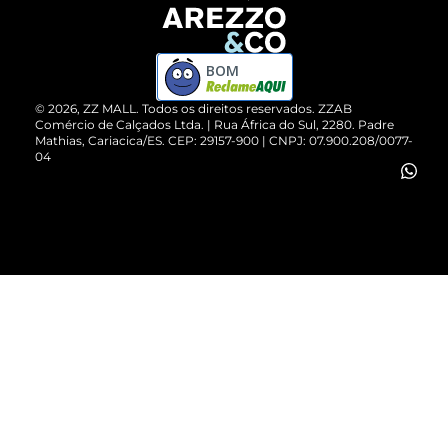
Devolução do Produto
ZZ MALL é confiável
Compre pelo WhatsApp
ZZPay
BOM
Cartão Presente
©
2026
, ZZ MALL. Todos os direitos reservados.
ZZAB
Comércio de Calçados Ltda. | Rua África do Sul, 2280. Padre
Mathias, Cariacica/ES. CEP: 29157-900 | CNPJ: 07.900.208/0077-
Vendas Corporativas
04