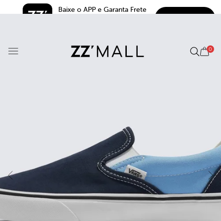
Baixe o APP e Garanta Frete 
BAIXAR
Grátis*
5.0
0