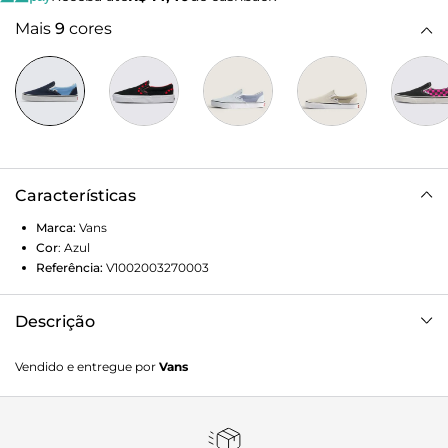
Mais
9
cores
Características
Marca:
Vans
Cor
:
Azul
Referência:
V1002003270003
Descrição
Em 1977, o tênis Slip-On, conhecido originalmente como
Vendido e entregue por
Vans
Vans #98 é apresentado e com a ajuda de skatistas e
atletas de BMX, virou uma febre no sul da Califórnia. Anos
depois, ganhou atenção e apelo internacional quando
apareceu nos pés de Jeff Spiccoli, personagem interpretado