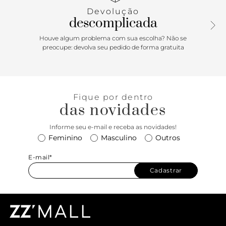
por Sean Penn no filme Fast Times at Ridgemont High, de
Devolução
1982, tornando-se um dos maiores ícones da Vans. O Tênis
descomplicada
Slip-On 2-tone Heritage Blue possui perfil baixo, cabedal de
lona têxtil resistente, cano acolchoado, elástico nas laterais,
Houve algum problema com sua escolha? Não se
viras laterais de borracha na cor branca com biqueiras
preocupe: devolva seu pedido de forma gratuita
reforçadas para suportar o desgaste por repetição e a
original sola de borracha Waffle exclusiva Vans.
Fique por dentro
das novidades
Informe seu e-mail e receba as novidades!
Feminino
Masculino
Outros
E-mail*
Cadastrar