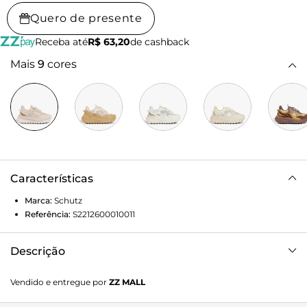
Quero de presente
Receba até
R$ 63,20
de cashback
Mais
9
cores
Características
Marca:
Schutz
Referência:
S2212600010011
Descrição
Desperte seu lado mais autêntico com o Tênis 240 Legacy!
Vendido e entregue por
ZZ MALL
Inspirado na tendência dos chunky sneakers, este modelo
traz uma dose extra de atitude para seus looks. Sua sola