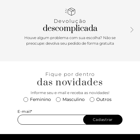
robusta e design imponente garantem conforto e destaque
por onde você for. Perfeito para quem busca um calçado
que combine estilo, personalidade e o máximo de conforto
Devolução
no dia a dia. O 240 Legacy é a peça-chave para elevar seu
descomplicada
street style e deixar sua marca. Prepare-se para caminhar
com confiança e muito estilo!
Houve algum problema com sua escolha? Não se
preocupe: devolva seu pedido de forma gratuita
Fique por dentro
das novidades
Informe seu e-mail e receba as novidades!
Feminino
Masculino
Outros
E-mail*
Cadastrar