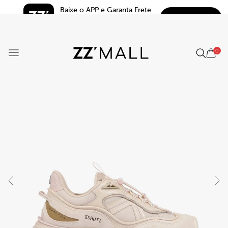
Baixe o APP e Garanta Frete 
BAIXAR
Grátis*
5.0
0