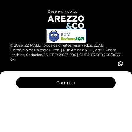
Políticas de Privacidade
Entrega
ZZ Influ
Desenvolvido por
Devolução do Produto
ZZ MALL é confiável
Compre pelo WhatsApp
ZZPay
BOM
Cartão Presente
©
2026
, ZZ MALL. Todos os direitos reservados.
ZZAB
Comércio de Calçados Ltda. | Rua África do Sul, 2280. Padre
Mathias, Cariacica/ES. CEP: 29157-900 | CNPJ: 07.900.208/0077-
Vendas Corporativas
04
Comprar