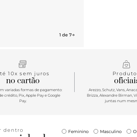
com confian
1 de 7
té 10x sem juros
Produto
no cartão
oficiai
m variadas formas de pagamento:
Arezzo, Schutz, Vans, Anacap
e crédito, Pix, Apple Pay e Google
Brizza, Alexandre Birman, V
Pay.
juntas num mesm
r dentro
Feminino
Masculino
O