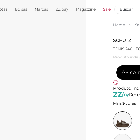
otas
Bolsas
Marcas
ZZ pay
Magazzine
Sale
Home
Sa
SCHUTZ
TENIS 240 L
Produto indis
Avise
Produto ind
Rece
Mais
9
cores