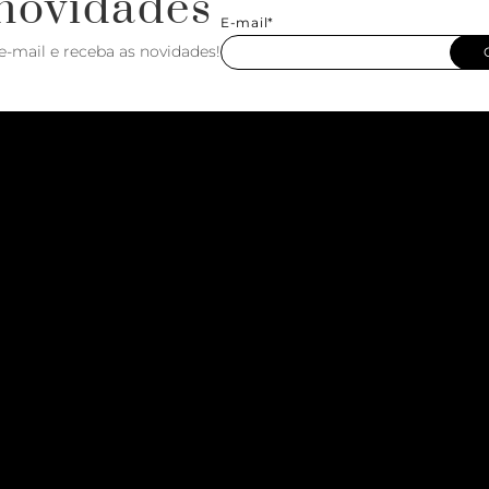
novidades
E-mail*
e-mail e receba as novidades!