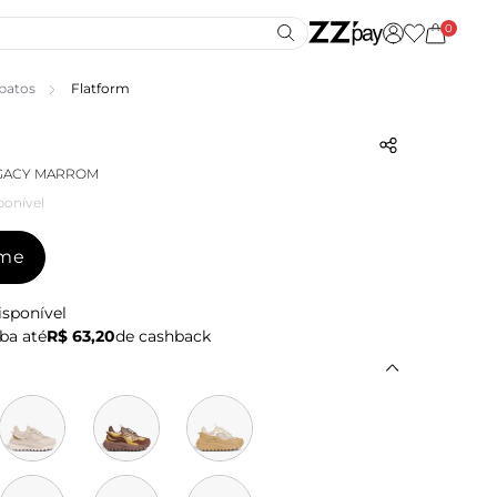
0
patos
Flatform
EGACY MARROM
ponível
-me
isponível
ba até
R$ 63,20
de cashback