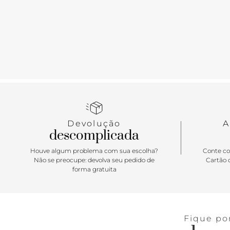
Devolução
A
descomplicada
Houve algum problema com sua escolha?
Conte co
Não se preocupe: devolva seu pedido de
Cartão d
forma gratuita
Fique po