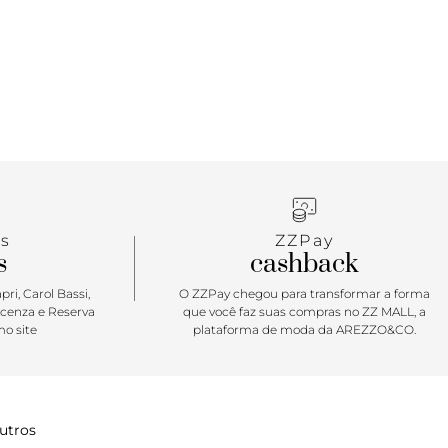
ça e muito estilo!
s
ZZPay
s
cashback
ri, Carol Bassi,
O ZZPay chegou para transformar a forma
icenza e Reserva
que você faz suas compras no ZZ MALL, a
o site
plataforma de moda da AREZZO&CO.
utros