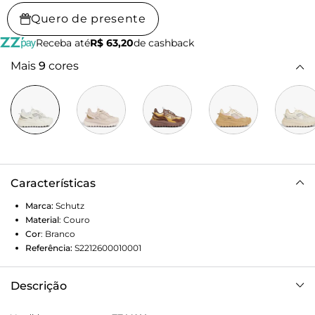
Quero de presente
Receba até
R$ 63,20
de cashback
Mais
9
cores
Características
Marca:
Schutz
Material
:
Couro
Cor
:
Branco
Referência:
S2212600010001
Descrição
Desperte seu lado mais autentico com o Tenis 240 Legacy!