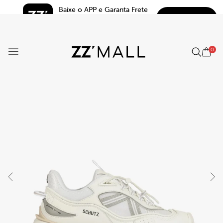
Baixe o APP e Garanta Frete 
BAIXAR
Grátis*
5.0
0