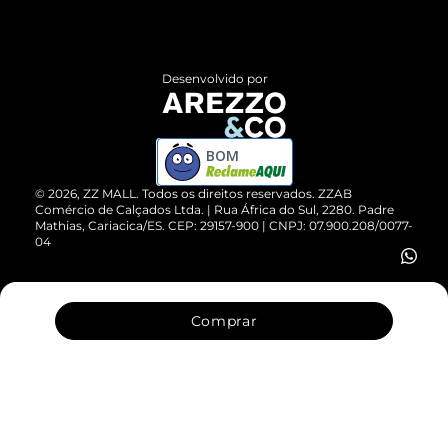
Termos de Uso
Central de Atendimento
Políticas de Privacidade
Entrega
ZZ Influ
Desenvolvido por
Devolução do Produto
ZZ MALL é confiável
Compre pelo WhatsApp
ZZPay
BOM
Cartão Presente
©
2026
, ZZ MALL. Todos os direitos reservados.
ZZAB
Comércio de Calçados Ltda. | Rua África do Sul, 2280. Padre
Mathias, Cariacica/ES. CEP: 29157-900 | CNPJ: 07.900.208/0077-
Vendas Corporativas
04
Comprar