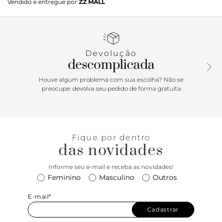
Vendido e entregue por
ZZ MALL
Inspirado na tendencia dos chunky sneakers, este modelo
em tons de off-white e branco com detalhes prateados traz
uma dose extra de atitude para seus looks. Sua sola robusta
e design imponente garantem conforto e destaque por
onde voce for. Perfeito para quem busca um calçado que
Devolução
combine estilo, personalidade e o máximo de conforto no
descomplicada
dia a dia. O 240 Legacy é a peça-chave para elevar seu
street style e deixar sua marca. Prepare-se para caminhar
Houve algum problema com sua escolha? Não se
com confiança e muito estilo!
preocupe: devolva seu pedido de forma gratuita
Fique por dentro
das novidades
Informe seu e-mail e receba as novidades!
Feminino
Masculino
Outros
E-mail*
Cadastrar