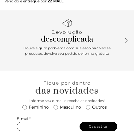
Vendido e entregue por
ZZ MALL
solado rasteiro tratorado com biqueira arredondada e
texturizada. Traz cabedal em material similar ao couro com
detalhes delicados em costura pespontada, por toda a peça.
Com amarração por atacadores brancos, traz aplicação de
ponteiras metálicas exclusivas. Possui aplicação de peça
Devolução
traseira e etiqueta emborrachada Anacapri prateada, com
descomplicada
tag marrom lateral Anacapri. Porque Apostar: O tênis
feminino Anacapri básico já é um clássico Anacapri.
Houve algum problema com sua escolha? Não se
Repaginado para a estação mais geladinha - com
preocupe: devolva seu pedido de forma gratuita
modelagem smart - ele é cool e com toda a certeza vai
descomplicar os seus looks em um passo simples! Comfy,
moderninho e de calce easy, ele vai te acompanhar nos
momentos mais incríveis da temporada.
Fique por dentro
das novidades
Informe seu e-mail e receba as novidades!
Feminino
Masculino
Outros
E-mail*
Cadastrar