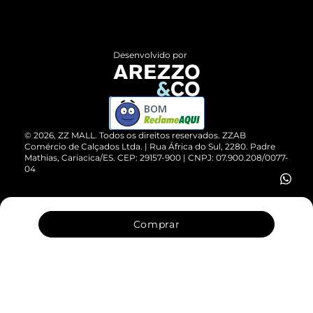
Termos de Uso
Central de Atendimento
Políticas de Privacidade
Entrega
ZZ Influ
Desenvolvido por
Devolução do Produto
ZZ MALL é confiável
Compre pelo WhatsApp
ZZPay
BOM
Cartão Presente
©
2026
, ZZ MALL. Todos os direitos reservados.
ZZAB
Comércio de Calçados Ltda. | Rua África do Sul, 2280. Padre
Mathias, Cariacica/ES. CEP: 29157-900 | CNPJ: 07.900.208/0077-
Vendas Corporativas
04
Comprar