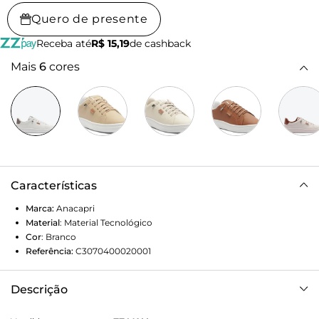
Quero de presente
Receba até
R$ 15,19
de cashback
Mais
6
cores
Características
Marca:
Anacapri
Material
:
Material Tecnológico
Cor
:
Branco
Referência:
C3070400020001
Descrição
Tênis Anacapri básico, na cor branca. O modelo apresenta