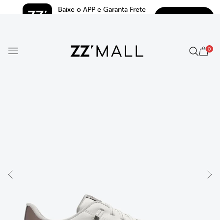
Baixe o APP e Garanta Frete 
BAIXAR
Grátis*
5.0
0