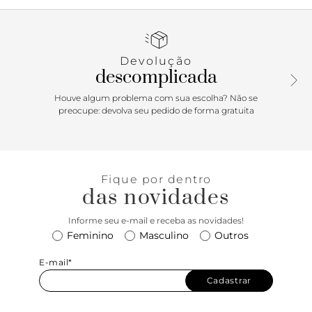
arredondada e texturizada. Traz cabedal em material similar
ao couro com detalhes delicados em costura pespontada,
por toda a peça. Com amarração por atacadores brancos,
traz aplicação de ponteiras metálicas exclusivas. Possui
Devolução
aplicação de peça traseira e etiqueta emborrachada
descomplicada
Anacapri marrom, com tag marrom lateral Anacapri.
Porque Apostar: O tênis feminino Anacapri básico já é um
Houve algum problema com sua escolha? Não se
clássico Anacapri. Repaginado para a estação mais
preocupe: devolva seu pedido de forma gratuita
geladinha - com modelagem smart - ele é cool e com toda
a certeza vai descomplicar os seus looks em um passo
simples! Comfy, moderninho e de calce easy, ele vai te
acompanhar nos momentos mais incríveis da temporada.
Fique por dentro
<3
das novidades
Informe seu e-mail e receba as novidades!
Feminino
Masculino
Outros
E-mail*
Cadastrar