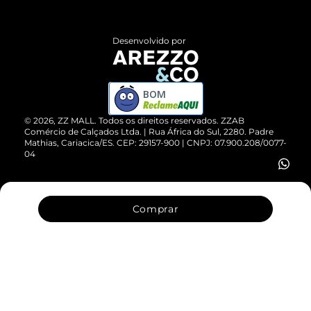
Central de Atendimento
Políticas de Privacidade
Entrega
ZZ Influ
Desenvolvido por
Devolução do Produto
ZZ MALL é confiável
Compre pelo WhatsApp
ZZPay
BOM
Cartão Presente
©
2026
, ZZ MALL. Todos os direitos reservados.
ZZAB
Comércio de Calçados Ltda. | Rua África do Sul, 2280. Padre
Mathias, Cariacica/ES. CEP: 29157-900 | CNPJ: 07.900.208/0077-
Vendas Corporativas
04
Comprar