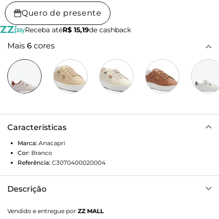
Quero de presente
Receba até
R$ 15,19
de cashback
Mais
6
cores
Características
Marca:
Anacapri
Cor
:
Branco
Referência:
C3070400020004
Descrição
Tênis Anacapri básico, em branco e marrom. O modelo
Vendido e entregue por
ZZ MALL
apresenta solado rasteiro tratorado com biqueira