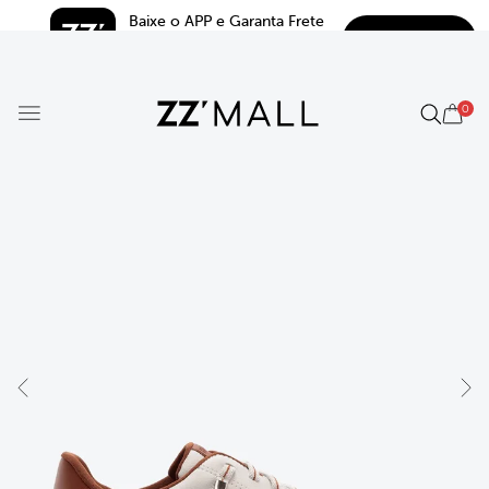
Baixe o APP e Garanta Frete 
BAIXAR
Grátis*
5.0
0