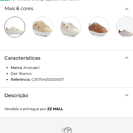
Mais
6
cores
Características
Marca:
Anacapri
Cor
:
Branco
Referência:
C3070400020007
Descrição
Tênis Anacapri básico, em branco e rosa. O modelo
Vendido e entregue por
ZZ MALL
apresenta solado rasteiro tratorado com biqueira
arredondada e texturizada. Traz cabedal em material similar
ao couro com detalhes delicados em costura pespontada,
por toda a peça. Com amarração por atacadores brancos,