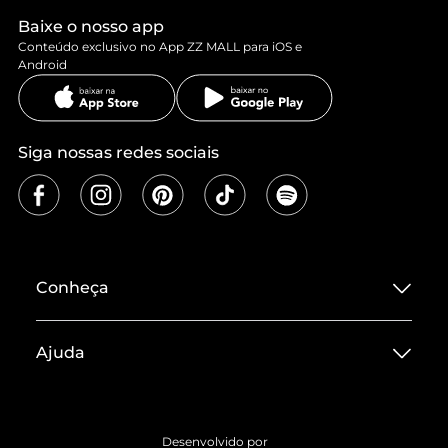
Baixe o nosso app
Conteúdo exclusivo no App ZZ MALL para iOS e
Android
Siga nossas redes sociais
Conheça
Sobre ZZ MALL
Ajuda
Termos de Uso
Central de Atendimento
Políticas de Privacidade
Entrega
ZZ Influ
Desenvolvido por