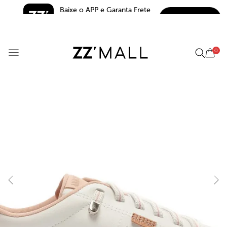
Baixe o APP e Garanta Frete 
BAIXAR
Grátis*
5.0
0