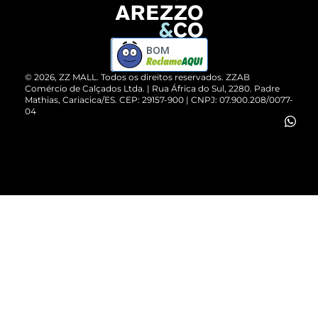
Devolução do Produto
ZZ MALL é confiável
Compre pelo WhatsApp
ZZPay
BOM
Cartão Presente
©
2026
, ZZ MALL. Todos os direitos reservados.
ZZAB
Comércio de Calçados Ltda. | Rua África do Sul, 2280. Padre
Mathias, Cariacica/ES. CEP: 29157-900 | CNPJ: 07.900.208/0077-
Vendas Corporativas
04