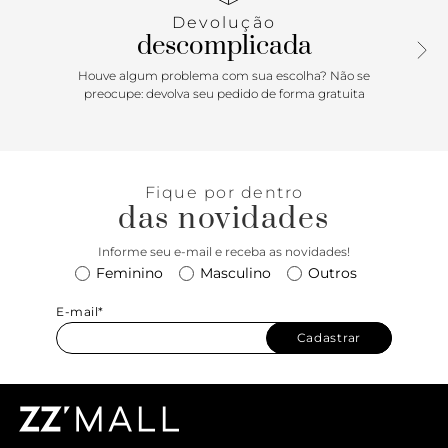
traz aplicação de ponteiras metálicas exclusivas. Possui
Devolução
aplicação de peça traseira e etiqueta emborrachada
descomplicada
Anacapri rosa, com tag marrom lateral Anacapri. Porque
Apostar: O tênis feminino Anacapri básico já é um clássico
Houve algum problema com sua escolha? Não se
Anacapri. Repaginado para a estação mais geladinha - com
preocupe: devolva seu pedido de forma gratuita
modelagem smart - ele é cool e com toda a certeza vai
descomplicar os seus looks em um passo simples! Comfy,
moderninho e de calce easy, ele vai te acompanhar nos
momentos mais incríveis da temporada. <3
Fique por dentro
das novidades
Informe seu e-mail e receba as novidades!
Feminino
Masculino
Outros
E-mail*
Cadastrar