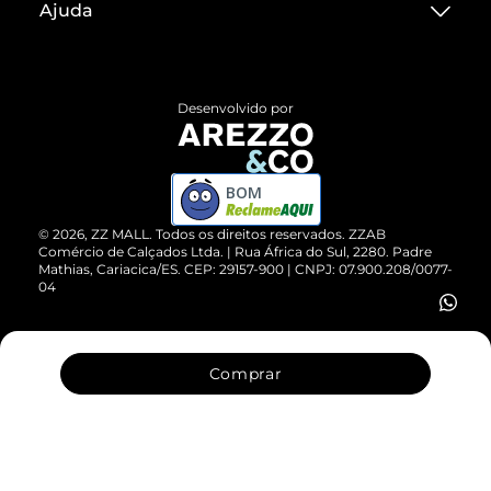
Ajuda
Termos de Uso
Central de Atendimento
Políticas de Privacidade
Entrega
ZZ Influ
Desenvolvido por
Devolução do Produto
ZZ MALL é confiável
Compre pelo WhatsApp
ZZPay
BOM
Cartão Presente
©
2026
, ZZ MALL. Todos os direitos reservados.
ZZAB
Comércio de Calçados Ltda. | Rua África do Sul, 2280. Padre
Mathias, Cariacica/ES. CEP: 29157-900 | CNPJ: 07.900.208/0077-
Vendas Corporativas
04
Comprar