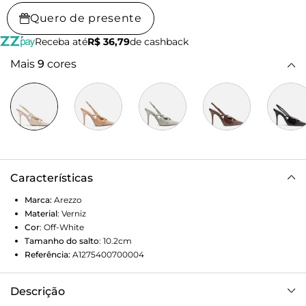
Quero de presente
Receba até
R$ 36,79
de cashback
Mais
9
cores
Características
Marca:
Arezzo
Material
:
Verniz
Cor
:
Off-White
Tamanho do salto
:
10.2cm
Referência:
A1275400700004
Descrição