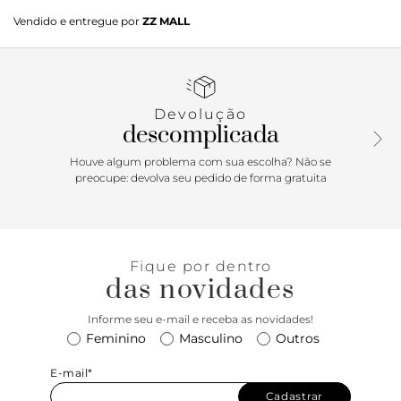
Scarpin off-white em verniz. O modelo tem salto alto fino e
Vendido e entregue por
ZZ MALL
bico fino. Aberto, traz recorte geométrico no cabedal.
Possui tira fina conectada ao cabedal, que segue pelas
laterais, contorna o calcanhar e fecha em fivela metálica.
Tem mais duas tiras afiveladas sobre o peito do pé, sendo
uma na diagonal. Com palmilha da cor do modelo e
Devolução
inscrição do nome da marca. Exibe todo o peito do pé e
descomplicada
parte traseira.
Houve algum problema com sua escolha? Não se
preocupe: devolva seu pedido de forma gratuita
Fique por dentro
das novidades
Informe seu e-mail e receba as novidades!
Feminino
Masculino
Outros
E-mail*
Cadastrar