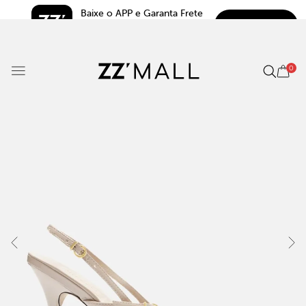
Baixe o APP e Garanta Frete 
BAIXAR
Grátis*
5.0
0