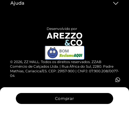
Ajuda
Termos de Uso
Central de Atendimento
Políticas de Privacidade
Entrega
ZZ Influ
Desenvolvido por
Devolução do Produto
ZZ MALL é confiável
Compre pelo WhatsApp
ZZPay
BOM
Cartão Presente
©
2026
, ZZ MALL. Todos os direitos reservados.
ZZAB
Comércio de Calçados Ltda. | Rua África do Sul, 2280. Padre
Mathias, Cariacica/ES. CEP: 29157-900 | CNPJ: 07.900.208/0077-
Vendas Corporativas
04
Comprar