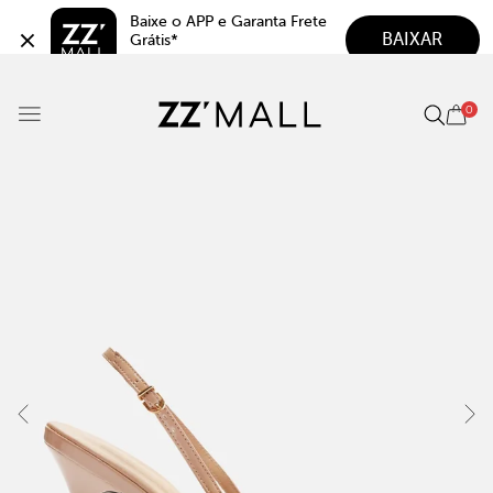
Baixe o APP e Garanta Frete 
BAIXAR
Grátis*
5.0
0
O Favorito Voltou