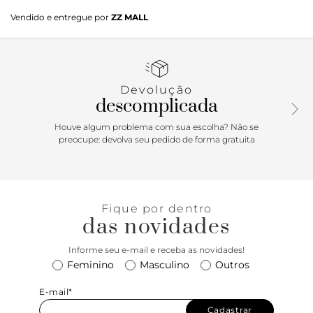
Scarpin nude em verniz. O modelo tem salto alto fino e
Vendido e entregue por
ZZ MALL
bico fino. Aberto, traz recorte geométrico no cabedal.
Possui tira fina conectada ao cabedal, que segue pelas
laterais, contorna o calcanhar e fecha em fivela metálica.
Tem mais duas tiras afiveladas sobre o peito do pé, sendo
uma na diagonal. Com palmilha da cor do modelo e
Devolução
inscrição do nome da marca. Exibe todo o peito do pé e
descomplicada
parte traseira.
Houve algum problema com sua escolha? Não se
preocupe: devolva seu pedido de forma gratuita
Fique por dentro
das novidades
Informe seu e-mail e receba as novidades!
Feminino
Masculino
Outros
E-mail*
Cadastrar