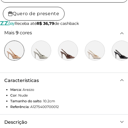
Quero de presente
Receba até
R$ 36,79
de cashback
Mais
9
cores
Características
Marca:
Arezzo
Cor
:
Nude
Tamanho do salto
:
10.2cm
Referência:
A1275400700012
Descrição