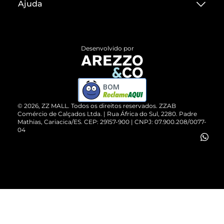
Ajuda
Termos de Uso
Central de Atendimento
Políticas de Privacidade
Entrega
ZZ Influ
Desenvolvido por
Devolução do Produto
ZZ MALL é confiável
Compre pelo WhatsApp
ZZPay
BOM
Cartão Presente
©
2026
, ZZ MALL. Todos os direitos reservados.
ZZAB
Comércio de Calçados Ltda. | Rua África do Sul, 2280. Padre
Mathias, Cariacica/ES. CEP: 29157-900 | CNPJ: 07.900.208/0077-
Vendas Corporativas
04