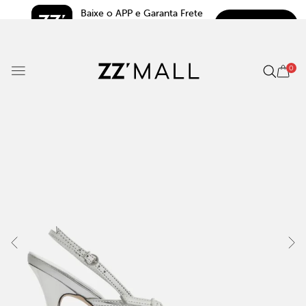
Baixe o APP e Garanta Frete 
BAIXAR
Grátis*
5.0
0