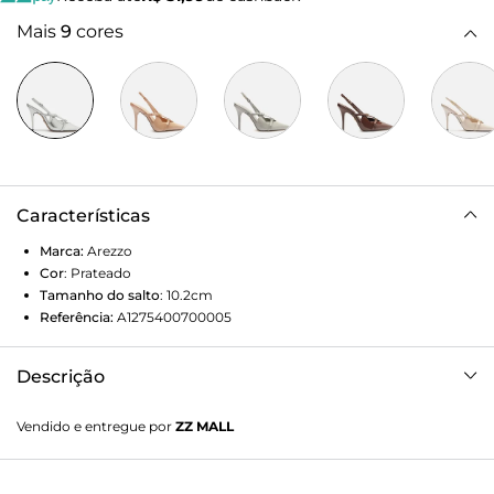
Mais
9
cores
Características
Marca:
Arezzo
Cor
:
Prateado
Tamanho do salto
:
10.2cm
Referência:
A1275400700005
Descrição
Scarpin prata. O modelo tem salto alto fino e bico fino.
Vendido e entregue por
ZZ MALL
Aberto, traz recorte geométrico no cabedal. Possui tira fina
conectada ao cabedal, que segue pelas laterais, contorna o
calcanhar e fecha em fivela metálica. Tem mais duas tiras