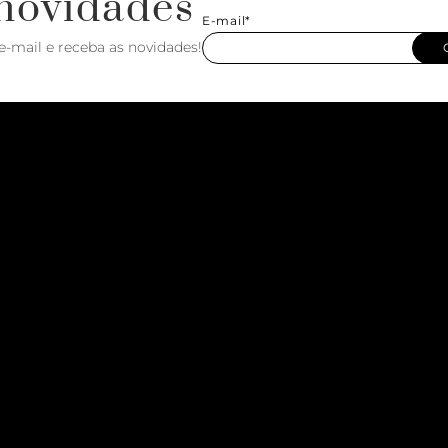
novidades
E-mail*
e-mail e receba as novidades!