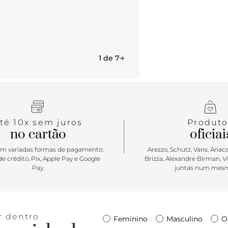
1 de 7
té 10x sem juros
Produto
no cartão
oficiai
m variadas formas de pagamento:
Arezzo, Schutz, Vans, Anacap
e crédito, Pix, Apple Pay e Google
Brizza, Alexandre Birman, V
Pay.
juntas num mesm
r dentro
Feminino
Masculino
O