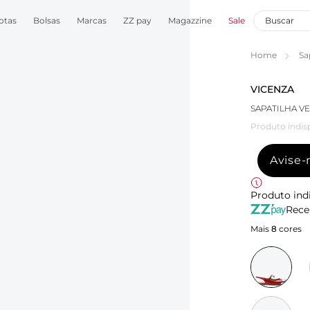
otas
Bolsas
Marcas
ZZ pay
Magazzine
Sale
Home
Sa
VICENZA
SAPATILHA V
Produto indis
Avise
Produto ind
Rece
Mais
8
cores