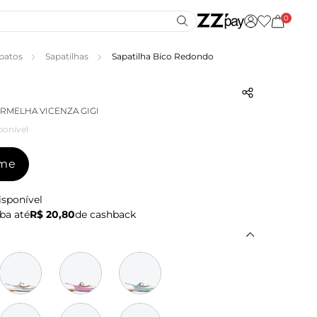
0
patos
Sapatilhas
Sapatilha Bico Redondo
ERMELHA VICENZA GIGI
ponível
-me
isponível
ba até
R$ 20,80
de cashback