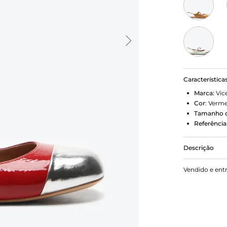
Característica
Marca:
Vic
Cor
:
Verme
Tamanho d
Referência
Descrição
Com uma pro
Vendido e ent
verniz verm
charm exclu
elegante e v