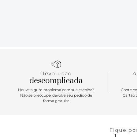
Devolução
A
descomplicada
Houve algum problema com sua escolha?
Conte co
Não se preocupe: devolva seu pedido de
Cartão d
forma gratuita
Fique po