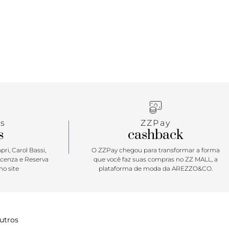
s
ZZPay
s
cashback
ri, Carol Bassi,
O ZZPay chegou para transformar a forma
icenza e Reserva
que você faz suas compras no ZZ MALL, a
o site
plataforma de moda da AREZZO&CO.
utros