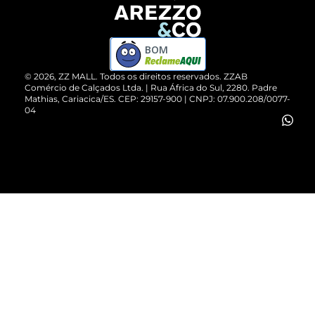
Devolução do Produto
ZZ MALL é confiável
Compre pelo WhatsApp
ZZPay
BOM
Cartão Presente
©
2026
, ZZ MALL. Todos os direitos reservados.
ZZAB
Comércio de Calçados Ltda. | Rua África do Sul, 2280. Padre
Mathias, Cariacica/ES. CEP: 29157-900 | CNPJ: 07.900.208/0077-
Vendas Corporativas
04