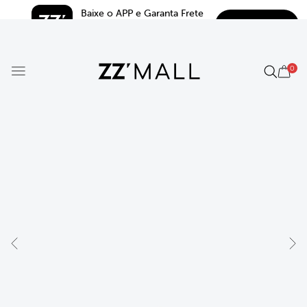
Baixe o APP e Garanta Frete 
BAIXAR
Grátis*
5.0
0