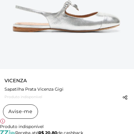
VICENZA
Sapatilha Prata Vicenza Gigi
Produto indisponível
Avise-me
Produto indisponível
Receba até
R$ 20,80
de cashback