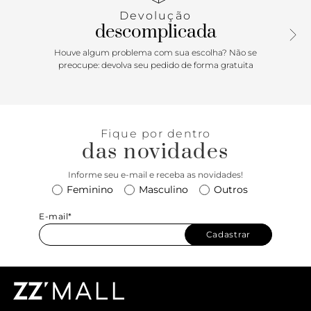
Devolução
descomplicada
Houve algum problema com sua escolha? Não se
preocupe: devolva seu pedido de forma gratuita
Fique por dentro
das novidades
Informe seu e-mail e receba as novidades!
Feminino
Masculino
Outros
E-mail*
Cadastrar