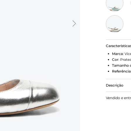
Característica
Marca:
Vic
Cor
:
Prate
Tamanho d
Referência
Descrição
Com uma pro
Vendido e ent
couro metali
com charm e
aposta elega