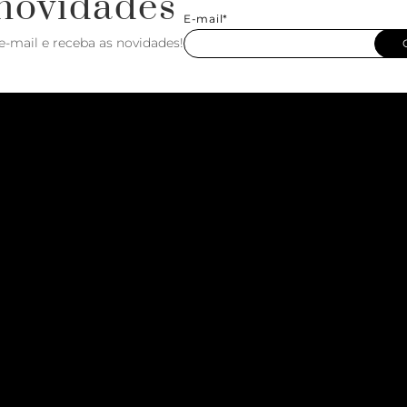
novidades
E-mail*
e-mail e receba as novidades!