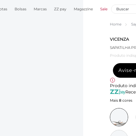
otas
Bolsas
Marcas
ZZ pay
Magazzine
Sale
Home
Sa
VICENZA
SAPATILHA PR
Produto indis
Avise
Produto ind
Rece
Mais
8
cores