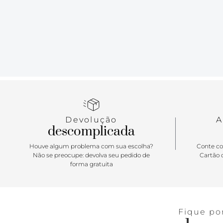
Devolução
A
descomplicada
Houve algum problema com sua escolha?
Conte co
Não se preocupe: devolva seu pedido de
Cartão d
forma gratuita
Fique po