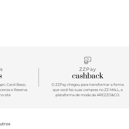
s
ZZPay
s
cashback
ri, Carol Bassi,
O ZZPay chegou para transformar a forma
icenza e Reserva
que você faz suas compras no ZZ MALL, a
o site
plataforma de moda da AREZZO&CO.
utros