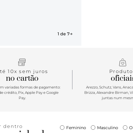
1 de 7
té 10x sem juros
Produto
no cartão
oficiai
m variadas formas de pagamento:
Arezzo, Schutz, Vans, Anacap
e crédito, Pix, Apple Pay e Google
Brizza, Alexandre Birman, V
Pay.
juntas num mesm
r dentro
Feminino
Masculino
O