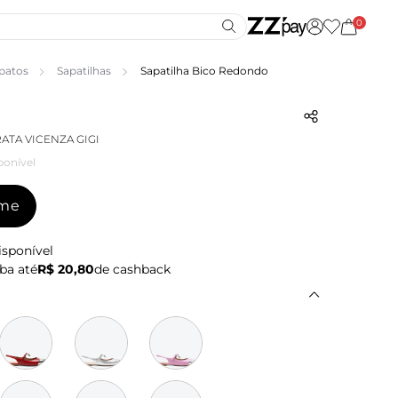
0
patos
Sapatilhas
Sapatilha Bico Redondo
ATA VICENZA GIGI
ponível
-me
isponível
ba até
R$ 20,80
de cashback