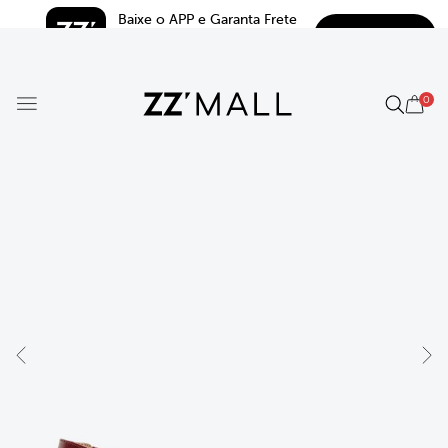
Baixe o APP e Garanta Frete 
BAIXAR
Grátis*
5.0
0