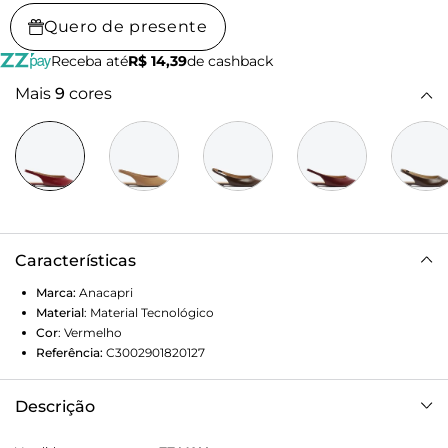
Quero de presente
Receba até
R$ 14,39
de cashback
Mais
9
cores
Características
Marca:
Anacapri
Material
:
Material Tecnológico
Cor
:
Vermelho
Referência:
C3002901820127
Descrição
Sapatilha Slingback Bico Fino Vermelha