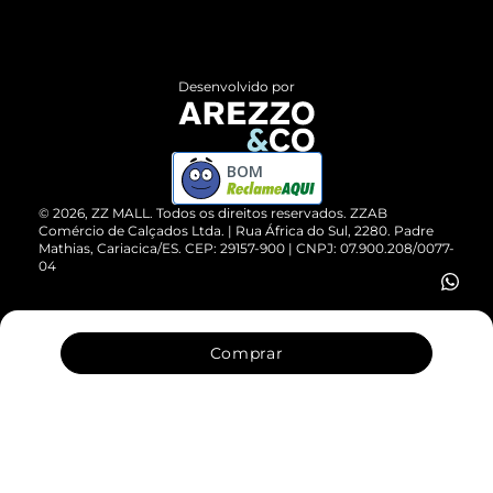
Termos de Uso
Central de Atendimento
Políticas de Privacidade
Entrega
ZZ Influ
Desenvolvido por
Devolução do Produto
ZZ MALL é confiável
Compre pelo WhatsApp
ZZPay
BOM
Cartão Presente
©
2026
, ZZ MALL. Todos os direitos reservados.
ZZAB
Comércio de Calçados Ltda. | Rua África do Sul, 2280. Padre
Mathias, Cariacica/ES. CEP: 29157-900 | CNPJ: 07.900.208/0077-
Vendas Corporativas
04
Comprar