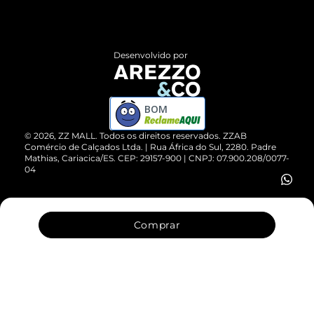
Termos de Uso
Central de Atendimento
Políticas de Privacidade
Entrega
ZZ Influ
Desenvolvido por
Devolução do Produto
ZZ MALL é confiável
Compre pelo WhatsApp
ZZPay
BOM
Cartão Presente
©
2026
, ZZ MALL. Todos os direitos reservados.
ZZAB
Comércio de Calçados Ltda. | Rua África do Sul, 2280. Padre
Mathias, Cariacica/ES. CEP: 29157-900 | CNPJ: 07.900.208/0077-
Vendas Corporativas
04
Comprar