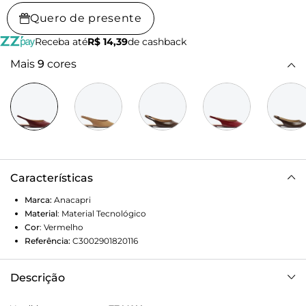
Quero de presente
Receba até
R$ 14,39
de cashback
Mais
9
cores
Características
Marca:
Anacapri
Material
:
Material Tecnológico
Cor
:
Vermelho
Referência:
C3002901820116
Descrição
Sapatilha Slingback Bico Fino Vermelha. O modelo de