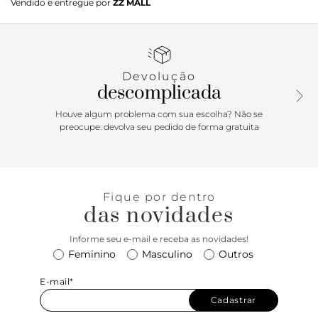
Vendido e entregue por
ZZ MALL
material similar ao couro possui solado rasteiro com leve
saltinho traseiro e bico fino. Estilo slingback - aberta atrás,
apresenta recorte arredondado no cabedal. Traz tiras finas
conectadas ao cabedal que seguem pelas laterais em
elástico, contornando o calcanhar. Com palmilha bege e
Devolução
assinatura Anacapri, a sapatilha deixa o peito do pé e
descomplicada
calcanhar à mostra. Porque Apostar: A sapatilha slingback
Anacapri de bico fino vem para a estação com um toque
Houve algum problema com sua escolha? Não se
moderno. Sofisticada e cheia de atitude, deixe esse
preocupe: devolva seu pedido de forma gratuita
modelinho protagonizar as suas produções. Para um look
mais descolado e cool, aposte em jeans, t-shirt divertida
com blazer ou jaquetas.
Fique por dentro
das novidades
Informe seu e-mail e receba as novidades!
Feminino
Masculino
Outros
E-mail*
Cadastrar