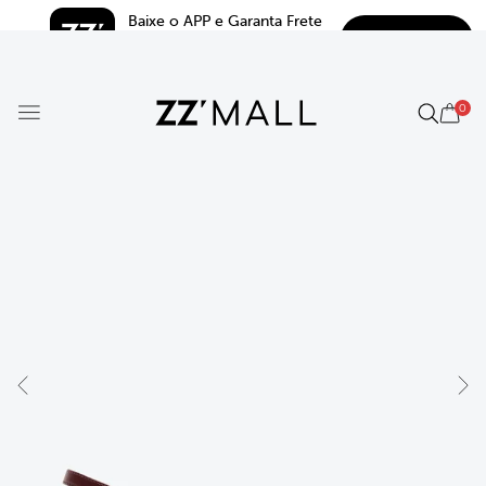
Baixe o APP e Garanta Frete 
BAIXAR
Grátis*
5.0
0