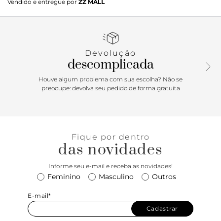
Vendido e entregue por
ZZ MALL
material similar ao couro possui solado rasteiro com leve
saltinho traseiro e bico fino. Estilo slingback - aberta atrás,
apresenta recorte arredondado no cabedal. Traz tiras finas
conectadas ao cabedal que seguem pelas laterais em
elástico, contornando o calcanhar. Com palmilha bege e
Devolução
assinatura Anacapri, a sapatilha deixa o peito do pé e
descomplicada
calcanhar à mostra. Porque Apostar: A sapatilha slingback
Anacapri de bico fino vem para a estação com um toque
Houve algum problema com sua escolha? Não se
moderno. Sofisticada e cheia de atitude, deixe esse
preocupe: devolva seu pedido de forma gratuita
modelinho protagonizar as suas produções. Para um look
mais descolado e cool, aposte em jeans, t-shirt divertida
com blazer ou jaquetas.
Fique por dentro
das novidades
Informe seu e-mail e receba as novidades!
Feminino
Masculino
Outros
E-mail*
Cadastrar