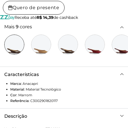
Quero de presente
Receba até
R$ 14,39
de cashback
Mais
9
cores
Características
Marca:
Anacapri
Material
:
Material Tecnológico
Cor
:
Marrom
Referência:
C3002901820117
Descrição
Sapatilha Slingback Bico Fino Marrom. O modelo de