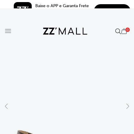
Baixe o APP e Garanta Frete 
BAIXAR
Grátis*
5.0
0