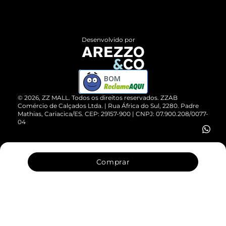
Termos de Uso
Central de Atendimento
Políticas de Privacidade
Entrega
ZZ Influ
Desenvolvido por
Devolução do Produto
ZZ MALL é confiável
Compre pelo WhatsApp
ZZPay
BOM
Cartão Presente
©
2026
, ZZ MALL. Todos os direitos reservados.
ZZAB
Comércio de Calçados Ltda. | Rua África do Sul, 2280. Padre
Mathias, Cariacica/ES. CEP: 29157-900 | CNPJ: 07.900.208/0077-
Vendas Corporativas
04
Comprar