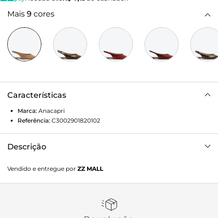
Mais
9
cores
Características
Marca:
Anacapri
Referência:
C3002901820102
Descrição
Sapatilha Slingback Bico Fino Roxo. O modelo de material
Vendido e entregue por
ZZ MALL
similar ao couro possui solado rasteiro com leve saltinho
traseiro e bico fino. Estilo slingback - aberta atrás,
apresenta recorte arredondado no cabedal. Traz tiras finas
conectadas ao cabedal que seguem pelas laterais em
elástico, contornando o calcanhar. Com palmilha preta e