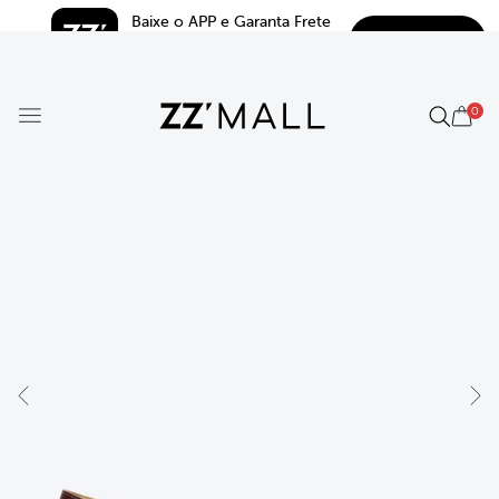
Baixe o APP e Garanta Frete 
BAIXAR
Grátis*
5.0
0