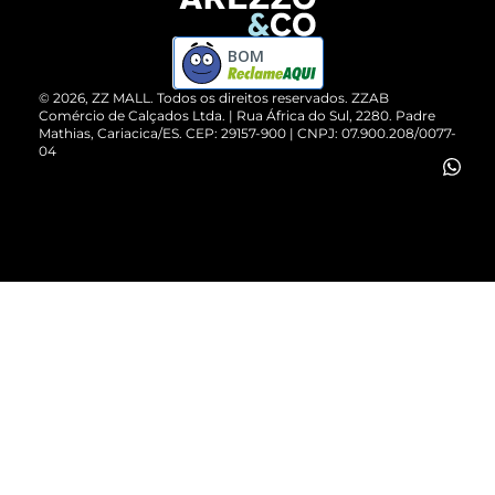
Devolução do Produto
ZZ MALL é confiável
Compre pelo WhatsApp
ZZPay
BOM
Cartão Presente
©
2026
, ZZ MALL. Todos os direitos reservados.
ZZAB
Comércio de Calçados Ltda. | Rua África do Sul, 2280. Padre
Mathias, Cariacica/ES. CEP: 29157-900 | CNPJ: 07.900.208/0077-
Vendas Corporativas
04