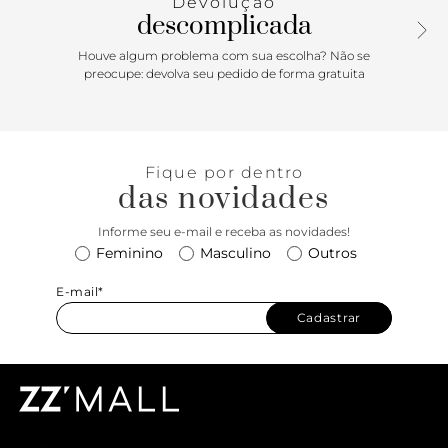
Devolução
assinatura Anacapri, a sapatilha deixa o peito do pé e
descomplicada
calcanhar à mostra. Porque Apostar: A sapatilha slingback
Anacapri de bico fino vem para a estação de temperaturas
Houve algum problema com sua escolha? Não se
mais amenas com um toque moderno. Sofisticada e cheia
preocupe: devolva seu pedido de forma gratuita
de atitude, deixe esse modelinho protagonizar as suas
produções. Para um look mais descolado e cool, aposte em
jeans, t-shirt divertida com blazer ou jaquetas.
Fique por dentro
das novidades
Informe seu e-mail e receba as novidades!
Feminino
Masculino
Outros
E-mail*
Cadastrar