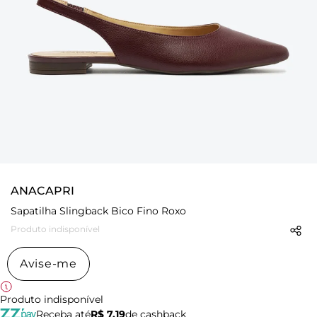
ANACAPRI
Sapatilha Slingback Bico Fino Roxo
Produto indisponível
Avise-me
Produto indisponível
Receba até
R$ 7,19
de cashback