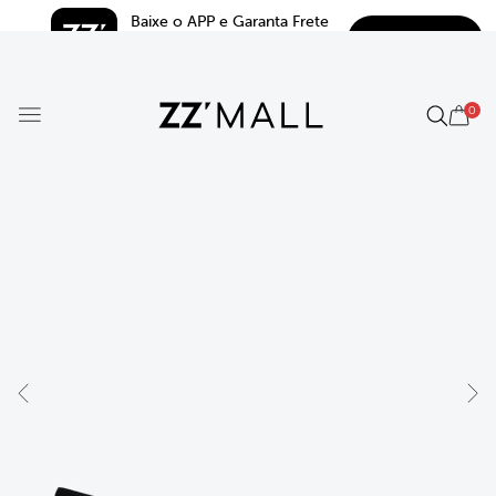
Baixe o APP e Garanta Frete 
BAIXAR
Grátis*
5.0
0