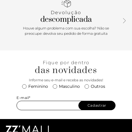
ainda mais delicados os looks femininos. Pronta para
desfilar por aí como uma verdadeira parisiense? Se joga!
Devolução
descomplicada
Houve algum problema com sua escolha? Não se
preocupe: devolva seu pedido de forma gratuita
Fique por dentro
das novidades
Informe seu e-mail e receba as novidades!
Feminino
Masculino
Outros
E-mail*
Cadastrar