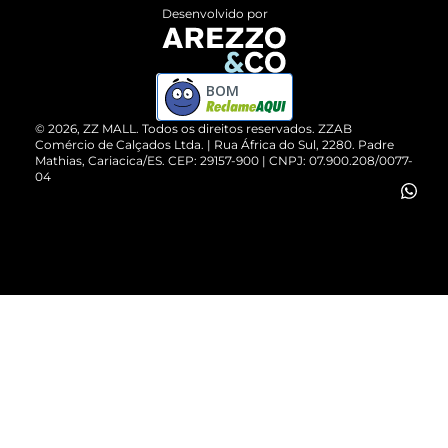
Entrega
ZZ Influ
Desenvolvido por
Devolução do Produto
ZZ MALL é confiável
Compre pelo WhatsApp
ZZPay
BOM
Cartão Presente
©
2026
, ZZ MALL. Todos os direitos reservados.
ZZAB
Comércio de Calçados Ltda. | Rua África do Sul, 2280. Padre
Mathias, Cariacica/ES. CEP: 29157-900 | CNPJ: 07.900.208/0077-
Vendas Corporativas
04