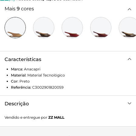
Mais
9
cores
Características
Marca:
Anacapri
Material
:
Material Tecnológico
Cor
:
Preto
Referência:
C3002901820059
Descrição
Très chic! Com bico fino, calcanhar a mostra e elástico, essa
Vendido e entregue por
ZZ MALL
sapatilha é a dona do coração das francesinhas - e vai
ganhar o seu também! Ideal para combinar com alfaiataria,
brincar com produções com um quê masculino e tonar