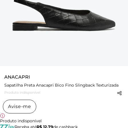
ANACAPRI
Sapatilha Preta Anacapri Bico Fino Slingback Texturizada
Produto indisponível
Avise-me
Produto indisponível
Receba até
R$ 12,79
de cashback