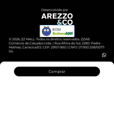
Políticas de Privacidade
Entrega
ZZ Influ
Desenvolvido por
Devolução do Produto
ZZ MALL é confiável
Compre pelo WhatsApp
ZZPay
BOM
Cartão Presente
©
2026
, ZZ MALL. Todos os direitos reservados.
ZZAB
Comércio de Calçados Ltda. | Rua África do Sul, 2280. Padre
Mathias, Cariacica/ES. CEP: 29157-900 | CNPJ: 07.900.208/0077-
Vendas Corporativas
04
Comprar