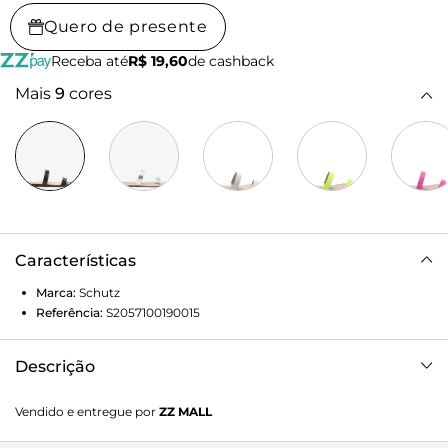
Quero de presente
Receba até
R$ 19,60
de cashback
Mais
9
cores
Características
Marca:
Schutz
Referência:
S2057100190015
Descrição
Vibrante e trendy, essa Sandália rasteira preta recebe um
Vendido e entregue por
ZZ MALL
toque especial no formato em bico fino. Trazendo duas tiras
no cabedal, destaca-se em um tom escuro, elevando o