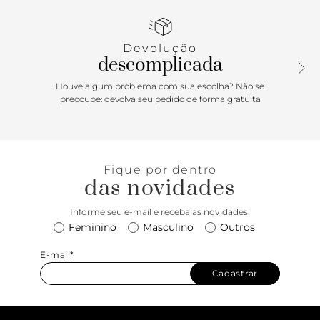
visual com estilo e conforto. Be cool, aposte!
Devolução
descomplicada
Houve algum problema com sua escolha? Não se
preocupe: devolva seu pedido de forma gratuita
Fique por dentro
das novidades
Informe seu e-mail e receba as novidades!
Feminino
Masculino
Outros
E-mail*
Cadastrar