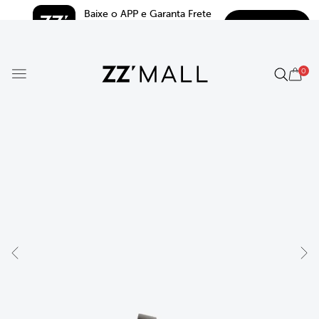
Baixe o APP e Garanta Frete 
BAIXAR
Grátis*
5.0
0