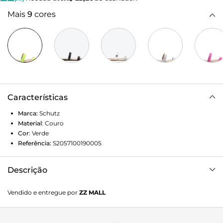
Mais
9
cores
Características
Marca:
Schutz
Material
:
Couro
Cor
:
Verde
Referência:
S2057100190005
Descrição
Duas tendências fortes em uma só flat: a energia vibrante
Vendido e entregue por
ZZ MALL
do neon têm tudo para iluminar os looks do verão,
complementando a informação trendy e super moderna do
bico folha, que valoriza o calce e alonga a silhueta - tem