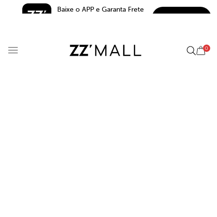
Baixe o APP e Garanta Frete 
BAIXAR
Grátis*
5.0
0