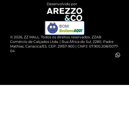
Entrega
ZZ Influ
Desenvolvido por
Devolução do Produto
ZZ MALL é confiável
Compre pelo WhatsApp
ZZPay
BOM
Cartão Presente
©
2026
, ZZ MALL. Todos os direitos reservados.
ZZAB
Comércio de Calçados Ltda. | Rua África do Sul, 2280. Padre
Mathias, Cariacica/ES. CEP: 29157-900 | CNPJ: 07.900.208/0077-
Vendas Corporativas
04