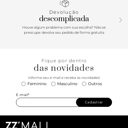
como não amar?
Devolução
descomplicada
Houve algum problema com sua escolha? Não se
preocupe: devolva seu pedido de forma gratuita
Fique por dentro
das novidades
Informe seu e-mail e receba as novidades!
Feminino
Masculino
Outros
E-mail*
Cadastrar