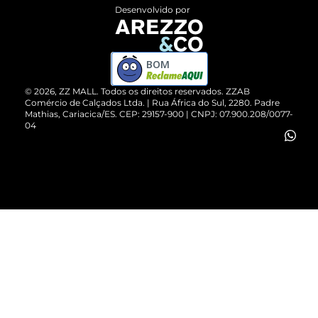
Entrega
ZZ Influ
Desenvolvido por
Devolução do Produto
ZZ MALL é confiável
Compre pelo WhatsApp
ZZPay
BOM
Cartão Presente
©
2026
, ZZ MALL. Todos os direitos reservados.
ZZAB
Comércio de Calçados Ltda. | Rua África do Sul, 2280. Padre
Mathias, Cariacica/ES. CEP: 29157-900 | CNPJ: 07.900.208/0077-
Vendas Corporativas
04