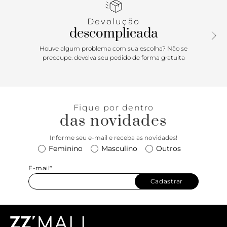
como não amar?
Devolução
descomplicada
Houve algum problema com sua escolha? Não se
preocupe: devolva seu pedido de forma gratuita
Fique por dentro
das novidades
Informe seu e-mail e receba as novidades!
Feminino
Masculino
Outros
E-mail*
Cadastrar