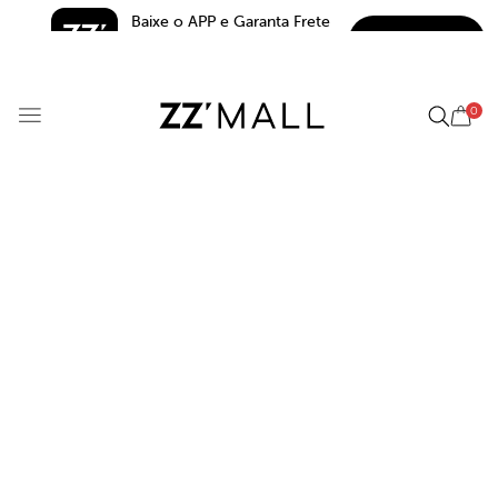
Baixe o APP e Garanta Frete 
BAIXAR
Grátis*
5.0
0