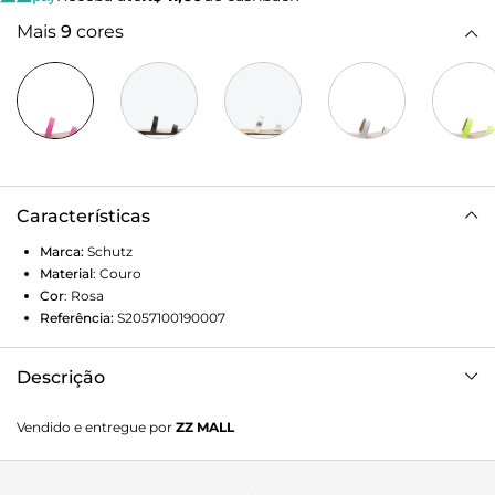
Mais
9
cores
Características
Marca:
Schutz
Material
:
Couro
Cor
:
Rosa
Referência:
S2057100190007
Descrição
Duas tendências fortes em uma só flat: a energia vibrante
Vendido e entregue por
ZZ MALL
do neon têm tudo para iluminar os looks do verão,
complementando a informação trendy e super moderna do
bico folha, que valoriza o calce e alonga a silhueta - tem