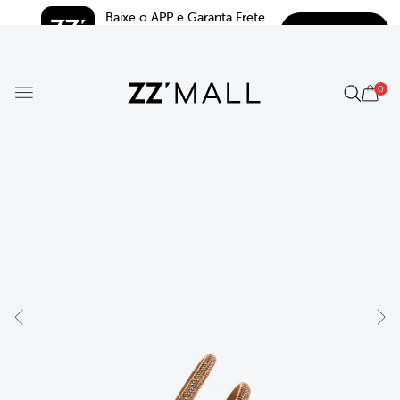
Baixe o APP e Garanta Frete 
BAIXAR
Grátis*
5.0
0