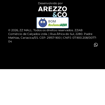
Entrega
ZZ Influ
Desenvolvido por
Devolução do Produto
ZZ MALL é confiável
Compre pelo WhatsApp
ZZPay
BOM
Cartão Presente
©
2026
, ZZ MALL. Todos os direitos reservados.
ZZAB
Comércio de Calçados Ltda. | Rua África do Sul, 2280. Padre
Mathias, Cariacica/ES. CEP: 29157-900 | CNPJ: 07.900.208/0077-
Vendas Corporativas
04