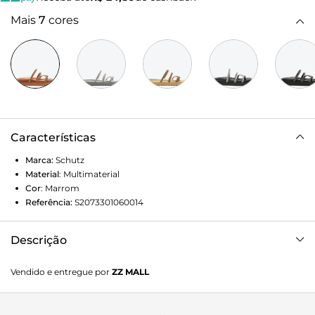
Mais
7
cores
Características
Marca:
Schutz
Material
:
Multimaterial
Cor
:
Marrom
Referência:
S2073301060014
Descrição
Versátil e atemporal, essa sandália rasteira apresenta duas
Vendido e entregue por
ZZ MALL
tiras no cabedal. O tom de marrom adiciona um toque de
sofisticação, tornando-a a escolha perfeita para um estilo
casual e elegante.