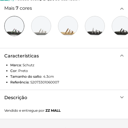
Mais
7
cores
Características
Marca:
Schutz
Cor
:
Preto
Tamanho do salto
:
4.3cm
Referência:
S2073301060007
Descrição
Confortável e glam, essa sandália papete traz o visual
Vendido e entregue por
ZZ MALL
trendy das tiras com malha de brilho coloridas em
contraste com o solado tratorado esportivo. De fácil calce,
essa papete preta é uma aposta certeira para deixar seus