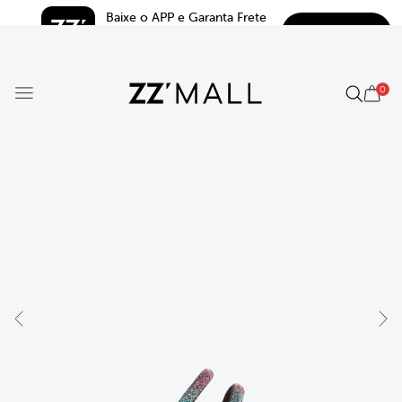
Baixe o APP e Garanta Frete 
BAIXAR
Grátis*
5.0
0