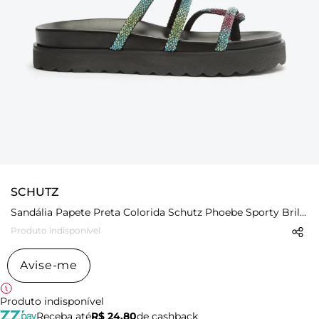
SCHUTZ
Sandália Papete Preta Colorida Schutz Phoebe Sporty Brilho
Produto indisponível
Avise-me
Produto indisponível
Receba até
R$ 24,80
de cashback